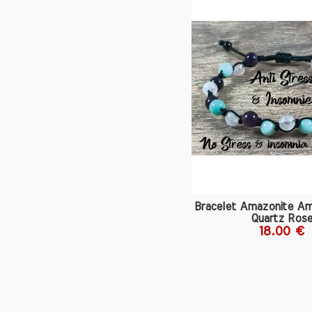
l’Amazo
s’y in
pierre 
protec
profon
l’Amazo
Origin
L’Amaz
au gro
princi
structu
monde,
le Colo
Bracelet Amazonite A
Quartz Ros
18.00 €
La com
de sili
et sa d
suffis
conserv