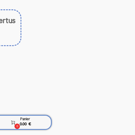
ertus
uances
iche et
que le
aire de
ptiens,
ques et
rner des
alisman
Panier

0.00 €
0
ures, y