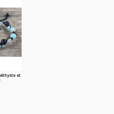
nite continue d'inspirer et d'apporter du réconfort à 
téressent. En somme, l’Amazonite n'est pas qu'une
précieuse ; c'est un véritable symbole de paix intérieu
tion spirituelle. Pour ceux qui recherchent une co
de avec eux-mêmes et les énergies qui les ento
nite est un choix incontournable.
e et Composition de l'Amazonite
onite est une variété de microcline, un minéral appa
upe des feldspaths. Sa couleur caractéristique p
palement de la présence de cuivre et de plomb 
re cristalline. Cette pierre se trouve dans plusieurs ré
 notamment en Russie, aux États-Unis (particulièreme
rado), au Brésil et en Inde.
méthyste et
e
position chimique de l'Amazonite est principalement
cate d'aluminium et de potassium, ce qui lui confère s
urabilité. Avec une échelle de Mohs allant de 5 à 6, e
amment résistante pour être taillée en bijoux, 
ant son éclat et sa beauté.