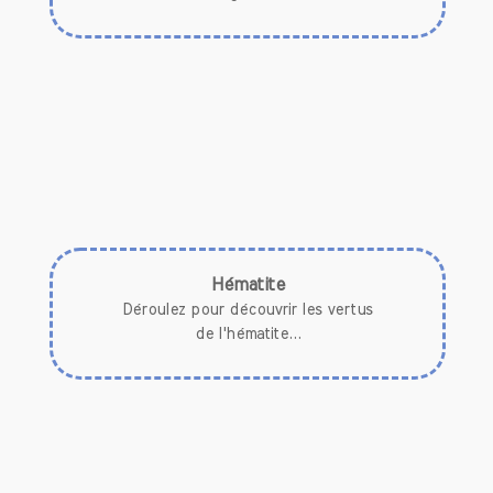
* La pierre naturelle de Grenat
donne force et
vitalité.
* Le Grenat
apporte de l’énergie en cas de
fatigue ou d’anémie.
* Il
soulage les maux de tête récalcitrant.
* Cette pierre naturelle
améliore la circulation
sanguine.
* Le Grenat
stimule la libido.
* La pierre naturelle de grenat augmente la
confiance en soi
et la
créativité.
Hématite
* Le Grenat
aide en cas de deuil.
Déroulez pour découvrir les vertus
de l'hématite...
* La pierre naturelle d'Hématite
apaise,
détend, purifie.
* L'hématite aide à lutter contre l’
instabilité
émotionnelle.