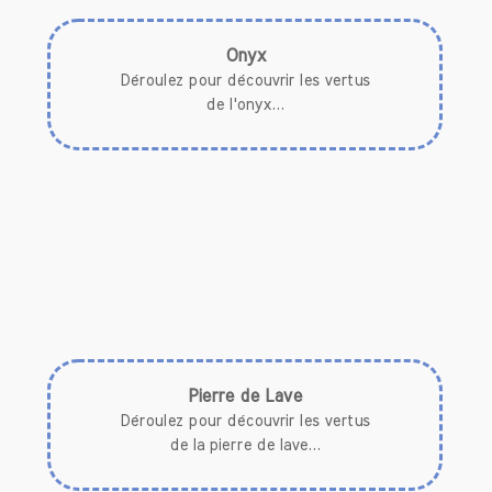
* L'oeil de tigre est une pierre
recommandée
pour les personnes timides, qui manquent
d’assurance.
Onyx
* Il
apporte chance, concentration, confiance
Déroulez pour découvrir les vertus
en soi, contrôle de soi et courage.
de l'onyx...
* La pierre naturelle d'Onyx
accroît le
contrôle de soi
, l
'équilibre émotionnel,
développe le sens des responsabilité et du
self contrôle.
* L'Onyx
assagit
, stabilise, permet
l'objectivité et
apporte l’harmonie.
* Cette pierre naturelle
neutralise les
influences négatives
, et protège la personne
qui la porte des effets néfastes. Il absorbe la
négativité.
Pierre de Lave
* L'Onyx
favorise les rêves divinatoires et
Déroulez pour découvrir les vertus
l’intuition.
de la pierre de lave...
* C'est une
pierre d'enracinement
à la Terre.