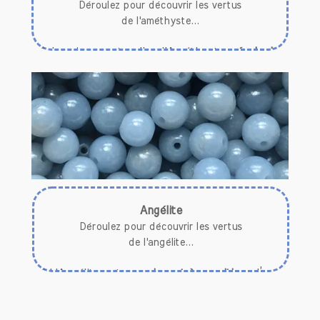
Déroulez pour découvrir les vertus
de l'améthyste...
* La pierre naturelle d'Améthyste
régule le
sommeil et libère des cauchemars.
* Elle
aide à combattre les addictions.
* L'Améthyste
régule l’hypertension.
* Cette pierre naturelle
réduit les mots de
tête
et l’
acidité gastrique.
* L'Améthyste apporte une
aide en période de
deuil.
* Elle
libère du stress,
et
apporte la paix
intérieure.
* En cas d'état
dépressif
, elle
aide à libérer et
Angélite
vider l’esprit.
Déroulez pour découvrir les vertus
* Calme les enfants hyperactifs.
d
e l'angélite...
* L'Angélite est une
pierre très positive
, d’une
grande douceur
,
déstressante
et
rassurante
.
* Elle
chasse la mélancolie
et les illusions,