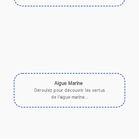
Aigue Marine
Déroulez pour découvrir les vertus
de l'aigue marine...
* L'Aigue Marine est une
pierre reposante.
* Elle
apporte paix intérieure, et sérénité.
* Cette pierre naturelle
apaise les angoisses.
* Elle permet de
se libérer des émotions
enfouies.