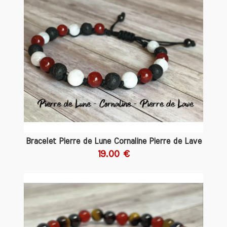
tomber enceinte. Après un
accouchement difficile, le Quartz Rose
peut également aider les jeunes mères à
surmonter le
Baby Blues
et à retrouver
un équilibre émotionnel. En favorisant
une ambiance calme et réconfortante,
cette pierre contribue à la fois à la
fertilité
et au bien-être général.
Jade : Chance et sérénité
Le Jade est une autre pierre précieuse
souvent associée à la
fertilité
. Ses
propriétés apaisantes favorisent la
Bracelet Pierre de Lune Cornaline Pierre de Lave
confiance en soi
et la
sérénité
, éléments
19.00 €
cruciaux pour les couples qui souhaitent
concevoir. Considérée comme une
pierre
porte-bonheur
, le Jade aide à
attirer des énergies positives, ce qui
peut être particulièrement bénéfique
lors de traitements de fertilité.