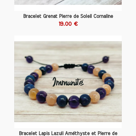
découvrent. En intégrant la pierre de
soleil dans votre vie, vous pouvez non
seulement bénéficier de ses vertus, mais
Bracelet Grenat Pierre de Soleil Cornaline
aussi faire l'expérience de la chaleur et
19.00 €
de la lumière qu'elle représente.
Origine et Composition de la Pierre
de Soleil
La pierre de soleil est principalement
extraite en Norvège, aux États-Unis, en
Inde et au Canada. Sa composition est
principalement constituée de feldspath,
un minéral qui se forme sous haute
température dans les roches ignées. Les
inclusions de goethite, un minéral
ferreux, donnent à la pierre de soleil son
éclat unique et ses reflets lumineux. Ces
caractéristiques font de la pierre de
soleil un élément prisé non seulement
dans la joaillerie mais aussi dans le
Bracelet Lapis Lazuli Améthyste et Pierre de