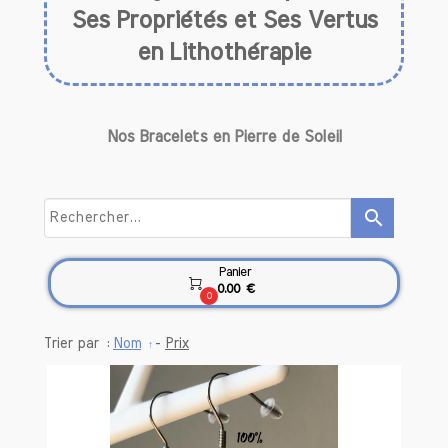
Ses Propriétés et Ses Vertus
en Lithothérapie
Nos Bracelets en Pierre de Soleil
La pierre de soleil, avec son éclat doré
et ses reflets orangés scintillants, ne se
contente pas d'être un bijou élégant.
Elle est une gemme aux multiples
search
vertus, largement reconnue pour ses
bienfaits émotionnels et énergétiques.
Panier
Cet article explore en profondeur

0.00 €
l'histoire, l'origine, la composition, ainsi
0
que les bienfaits de la pierre de soleil en
lithothérapie, tout en vous présentant
Trier par :
Nom
-
Prix
des options pour intégrer cette gemme
dans votre quotidien.
Histoire de la Pierre de Soleil