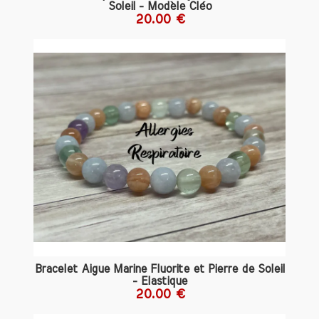
domaine des énergies spirituelles.
Soleil - Modèle Cléo
20.00 €
Les Bienfaits Émotionnels et
Physiques de la Pierre de Soleil
1. Un Élan Positif pour l'Esprit
La pierre de soleil est souvent appelée
"la pierre des sentiments positifs". Elle
est reconnue pour sa capacité à
améliorer l'humeur et à renforcer les
émotions positives. En la portant, vous
pouvez ressentir un regain d'optimisme
et de joie, dissipant les doutes et les
pensées négatives. Les personnes qui
traversent des moments difficiles ou qui
souffrent de dépression peuvent
particulièrement bénéficier des énergies
Bracelet Aigue Marine Fluorite et Pierre de Soleil
réconfortantes de cette pierre.
- Elastique
20.00 €
2. Force et Vitalité au Quotidien