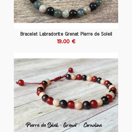
Les praticiens de cette discipline croient
qu'elle aide à se débarrasser des
émotions négatives, favorisant ainsi un
état d’esprit positif. En portant cette
pierre, les gens affirment ressentir une
Bracelet Labradorite Grenat Pierre de Soleil
augmentation de leur énergie et une
19.00 €
meilleure clarté mentale.
Aujourd'hui, la pierre de soleil est prisée
non seulement pour ses vertus
spirituelles, mais aussi pour son
utilisation dans la joaillerie. Elle est
souvent taillée en bijoux, tels que des
pendentifs, des bracelets et des boucles
d'oreilles, apportant une touche d'éclat
à toute tenue. Que ce soit pour ses
propriétés protectrices, ses bienfaits
énergétiques, ou simplement pour sa
beauté naturelle, la pierre de soleil
continue de captiver ceux qui la