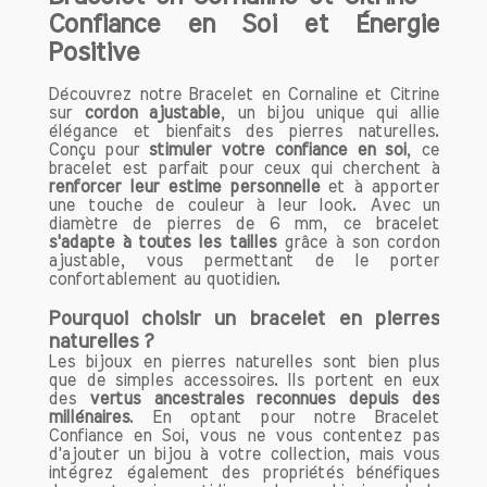
au quotidien.
Confiance en Soi et Énergie
Chaque bracelet que nous proposons
Positive
est soigneusement élaboré pour offrir
des bienfaits uniques, visant à
Découvrez notre Bracelet en Cornaline et Citrine
harmoniser votre esprit et votre cœur.
sur
cordon ajustable
, un bijou unique qui allie
Nos bracelets sont non seulement des
élégance et bienfaits des pierres naturelles.
Conçu pour
stimuler votre confiance en soi
, ce
accessoires tendance, mais aussi des
bracelet est parfait pour ceux qui cherchent à
outils puissants pour améliorer votre
renforcer leur estime personnelle
et à apporter
qualité de vie.
une touche de couleur à leur look. Avec un
diamètre de pierres de 6 mm, ce bracelet
En portant nos bracelets, vous pouvez
s'adapte à toutes les tailles
grâce à son cordon
profiter d’un équilibre émotionnel, d’une
ajustable, vous permettant de le porter
clarté d’esprit et d’un sentiment de bien-
confortablement au quotidien.
être général. Que vous cherchiez à
Pourquoi choisir un bracelet en pierres
réduire le stress, à augmenter votre
naturelles ?
énergie ou à renforcer votre confiance
Les bijoux en pierres naturelles sont bien plus
en vous, notre gamme de bracelets
que de simples accessoires. Ils portent en eux
s'adapte à vos objectifs.
des
vertus ancestrales reconnues depuis des
millénaires
. En optant pour notre Bracelet
Confiance en Soi, vous ne vous contentez pas
Comment porter vos bracelets de
d'ajouter un bijou à votre collection, mais vous
lithothérapie ?
intégrez également des propriétés bénéfiques