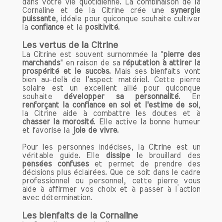
dans votre vie quotidienne. La combinaison de la
Pour tirer le meilleur parti des bienfaits
Cornaline et de la Citrine crée une
synergie
de vos bracelets, il est conseillé de les
puissante
, idéale pour quiconque souhaite cultiver
porter régulièrement. Que ce soit au
la
confiance
et la
positivité
.
travail, lors de vos séances de
Les vertus de la Citrine
méditation ou dans votre vie
La Citrine est souvent surnommée la "
pierre des
quotidienne, l'important est de les
marchands
" en raison de sa
réputation à attirer la
intégrer dans votre routine. Vous
prospérité et le succès
. Mais ses bienfaits vont
bien au-delà de l'aspect matériel. Cette pierre
pouvez également les associer avec
solaire est un excellent allié pour quiconque
d'autres bijoux pour créer un look
souhaite
développer sa personnalité
. En
unique et personnel.
renforçant la confiance en soi et l'estime de soi
,
la Citrine aide à combattre les doutes et à
chasser la morosité
. Elle active la bonne humeur
Prendre soin de vos bracelets
et favorise la
joie de vivre
.
Pour préserver l'énergie et la beauté de
Pour les personnes indécises, la Citrine est un
vos bracelets en pierres naturelles, il est
véritable guide. Elle
dissipe
le brouillard des
essentiel de les nettoyer régulièrement.
pensées confuses
et permet de prendre des
Vous pouvez les rincer à l'eau claire ou
décisions plus éclairées. Que ce soit dans le cadre
professionnel ou personnel, cette pierre vous
les exposer à la lumière de la lune.
aide à affirmer vos choix et à passer à l’action
Évitez également de les exposer à des
avec détermination.
produits chimiques ou à des sources de
chaleur excessive.
Les bienfaits de la Cornaline