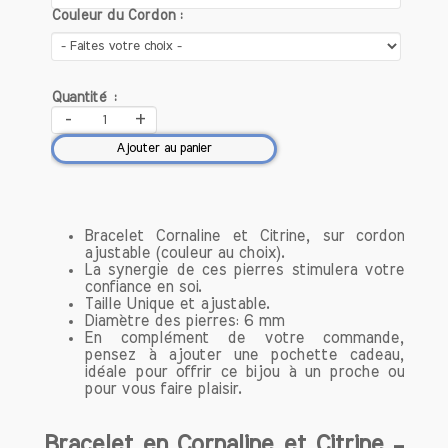
par des artisans passionnés,
Couleur du Cordon :
garantissant une attention particulière à
chaque détail. Chaque pièce est unique,
ce qui signifie que vous portez un bijou
qui vous ressemble et qui a été créé
Quantité :
avec soin et amour.
-
+
Ajouter au panier
Qualité des pierres
Nous sélectionnons uniquement des
pierres naturelles de haute qualité,
connues pour leurs propriétés
Bracelet Cornaline et Citrine, sur cordon
bénéfiques. Que ce soit l'améthyste
ajustable (couleur au choix).
La synergie de ces pierres stimulera votre
pour la sérénité, le quartz rose pour
confiance en soi.
l'amour ou la labradorite pour la
Taille Unique et ajustable.
protection, chaque bracelet est
Diamètre des pierres: 6 mm
En complément de votre commande,
composé de pierres soigneusement
pensez à ajouter une pochette cadeau,
choisies pour maximiser leurs effets.
idéale pour offrir ce bijou à un proche ou
pour vous faire plaisir.
Découvrez notre collection de bracelets
conçue pour optimiser votre bien-être
Bracelet en Cornaline et Citrine –