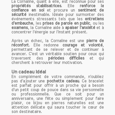
Nos bracelets de lithothérapie en pierres
La Cornaline, quant à elle, est reconnue pour ses
propriétés stabilisatrices
. Elle
renforce la
naturelles faits main sont bien plus qu'un
confiance en soi
et procure un
sentiment de
simple accessoire de mode. Ils sont un
sécurité
inestimable. Idéale pour surmonter des
véritable outil de bien-être, alliant
événements stressants tels que les
entretiens
d'embauche
, les
prises de parole en public
, ou les
beauté et bénéfices psychologiques.
examens
, la Cornaline aide à
apaiser l'anxiété
et à
Que vous soyez novice en lithothérapie
concentrer l'énergie sur l'instant présent.
ou un passionné, nos créations sauront
Après un échec, la Cornaline est une
vous séduire et vous accompagner au
pierre de
réconfort
. Elle redonne
courage et volonté
,
quotidien.
permettant de se relever et de continuer à
avancer. C'est un véritable soutien pour ceux qui
N'hésitez pas à explorer notre collection
traversent des
périodes difficiles
et qui
cherchent à retrouver leur motivation.
et à trouver le bracelet qui résonne
avec votre énergie !
Un cadeau idéal
En complément de votre commande, n'oubliez
pas d'ajouter une
pochette cadeau
. Ce bracelet
est parfait pour offrir à un proche qui a besoin
d'un petit coup de pouce dans sa vie personnelle
ou professionnelle. Que ce soit pour un
anniversaire, une fête ou simplement pour faire
plaisir, ce bijou en pierres naturelles est une
attention délicate qui saura toucher le cœur de
son destinataire.