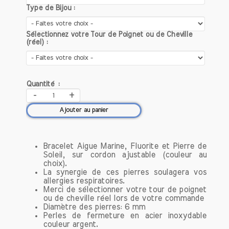
par des artisans passionnés,
Type de Bijou :
garantissant une attention particulière à
chaque détail. Chaque pièce est unique,
Sélectionnez votre Tour de Poignet ou de Cheville
ce qui signifie que vous portez un bijou
(réel) :
qui vous ressemble et qui a été créé
avec soin et amour.
Qualité des pierres
Quantité :
-
+
Nous sélectionnons uniquement des
pierres naturelles de haute qualité,
Ajouter au panier
connues pour leurs propriétés
bénéfiques. Que ce soit l'améthyste
pour la sérénité, le quartz rose pour
Bracelet Aigue Marine, Fluorite et Pierre de
l'amour ou la labradorite pour la
Soleil, sur cordon ajustable (couleur au
protection, chaque bracelet est
choix).
La synergie de ces pierres soulagera vos
composé de pierres soigneusement
allergies respiratoires.
choisies pour maximiser leurs effets.
Merci de sélectionner votre tour de poignet
ou de cheville réel lors de votre commande
Diamètre des pierres: 6 mm
Découvrez notre collection de bracelets
Perles de fermeture en acier inoxydable
conçue pour optimiser votre bien-être
couleur argent.