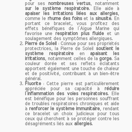
Pour tirer le meilleur parti des bienfaits
pour ses
nombreuses vertus
, notamment
sur le système respiratoire
. Elle aide à
de vos bracelets, il est conseillé de les
apaiser les irritations liées aux allergies
,
porter régulièrement. Que ce soit au
comme le
rhume des foins
et la
sinusite
. En
travail, lors de vos séances de
portant ce bracelet, vous profitez des
méditation ou dans votre vie
effets bénéfiques de l’Aigue Marine qui
favorise une
respiration plus fluide
et un
quotidienne, l'important est de les
soulagement des symptômes allergiques.
intégrer dans votre routine. Vous
Pierre de Soleil
: Connue pour ses propriétés
pouvez également les associer avec
protectrices, la Pierre de Soleil
soutient le
système respiratoire
en
apaisant les
d'autres bijoux pour créer un look
irritations
, notamment celles de la
gorge
. Sa
unique et personnel.
couleur dorée et ses reflets éclatants
apportent également une touche de chaleur
et de positivité, contribuant à un bien-être
Prendre soin de vos bracelets
général.
Pour préserver l'énergie et la beauté de
Fluorite
: Cette pierre est particulièrement
vos bracelets en pierres naturelles, il est
appréciée pour sa capacité à
réduire
l’inflammation des voies respiratoires
. Elle
essentiel de les nettoyer régulièrement.
est bénéfique pour les personnes souffrant
Vous pouvez les rincer à l'eau claire ou
de troubles respiratoires chroniques et aide
les exposer à la lumière de la lune.
à
renforcer le système immunitaire
, rendant
ce bracelet un choix judicieux pour tous
Évitez également de les exposer à des
ceux qui cherchent à se protéger contre les
produits chimiques ou à des sources de
désagréments liés aux
allergies
.
chaleur excessive.