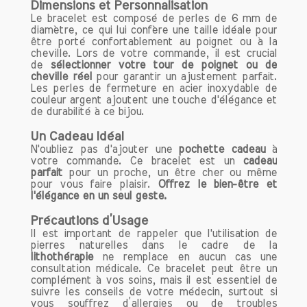
Nos bracelets de lithothérapie en pierres
Dimensions et Personnalisation
Le bracelet est composé de perles de 6 mm de
naturelles faits main sont bien plus qu'un
diamètre, ce qui lui confère une taille idéale pour
simple accessoire de mode. Ils sont un
être porté confortablement au poignet ou à la
véritable outil de bien-être, alliant
cheville. Lors de votre commande, il est crucial
beauté et bénéfices psychologiques.
de
sélectionner votre tour de poignet ou de
cheville réel
pour garantir un ajustement parfait.
Que vous soyez novice en lithothérapie
Les perles de fermeture en acier inoxydable de
ou un passionné, nos créations sauront
couleur argent ajoutent une touche d'élégance et
vous séduire et vous accompagner au
de durabilité à ce bijou.
quotidien.
Un Cadeau Idéal
N'oubliez pas d'ajouter une
pochette cadeau
à
N'hésitez pas à explorer notre collection
votre commande. Ce bracelet est un
cadeau
et à trouver le bracelet qui résonne
parfait
pour un proche, un être cher ou même
pour vous faire plaisir.
avec votre énergie !
Offrez le bien-être et
l'élégance en un seul geste.
Précautions d’Usage
Il est important de rappeler que l'utilisation de
pierres naturelles dans le cadre de la
lithothérapie
ne remplace en aucun cas une
consultation médicale. Ce bracelet peut être un
complément à vos soins, mais il est essentiel de
suivre les conseils de votre médecin, surtout si
vous souffrez d’allergies ou de troubles