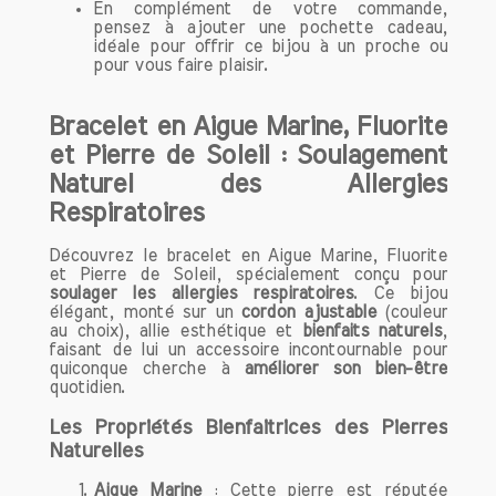
au quotidien.
En complément de votre commande,
pensez à ajouter une pochette cadeau,
Chaque bracelet que nous proposons
idéale pour offrir ce bijou à un proche ou
est soigneusement élaboré pour offrir
pour vous faire plaisir.
des bienfaits uniques, visant à
harmoniser votre esprit et votre cœur.
Bracelet en Aigue Marine, Fluorite
Nos bracelets sont non seulement des
et Pierre de Soleil : Soulagement
accessoires tendance, mais aussi des
Naturel des Allergies
outils puissants pour améliorer votre
qualité de vie.
Respiratoires
En portant nos bracelets, vous pouvez
profiter d’un équilibre émotionnel, d’une
Découvrez le bracelet en Aigue Marine, Fluorite
et Pierre de Soleil, spécialement conçu pour
clarté d’esprit et d’un sentiment de bien-
soulager les allergies respiratoires
. Ce bijou
être général. Que vous cherchiez à
élégant, monté sur un
cordon ajustable
(couleur
réduire le stress, à augmenter votre
au choix), allie esthétique et
bienfaits naturels
,
faisant de lui un accessoire incontournable pour
énergie ou à renforcer votre confiance
quiconque cherche à
améliorer son bien-être
en vous, notre gamme de bracelets
quotidien.
s'adapte à vos objectifs.
Les Propriétés Bienfaitrices des Pierres
Naturelles
Comment porter vos bracelets de
lithothérapie ?
Aigue Marine
: Cette pierre est réputée