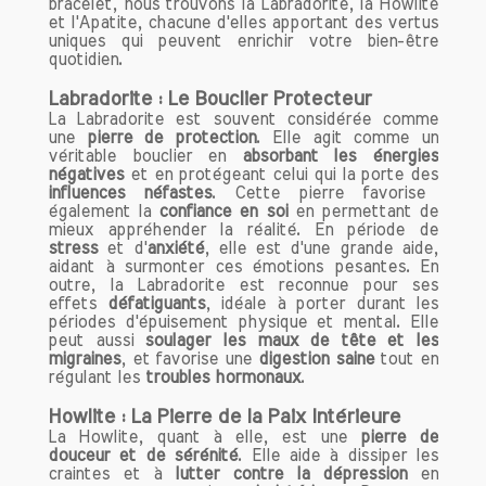
bracelet, nous trouvons la Labradorite, la Howlite
au quotidien.
et l'Apatite, chacune d'elles apportant des vertus
Chaque bracelet que nous proposons
uniques qui peuvent enrichir votre bien-être
est soigneusement élaboré pour offrir
quotidien.
des bienfaits uniques, visant à
Labradorite : Le Bouclier Protecteur
harmoniser votre esprit et votre cœur.
La Labradorite est souvent considérée comme
Nos bracelets sont non seulement des
une
pierre de protection
. Elle agit comme un
accessoires tendance, mais aussi des
véritable bouclier en
absorbant les énergies
négatives
et en protégeant celui qui la porte des
outils puissants pour améliorer votre
influences néfastes
. Cette pierre favorise
qualité de vie.
également la
confiance en soi
en permettant de
En portant nos bracelets, vous pouvez
mieux appréhender la réalité. En période de
stress
profiter d’un équilibre émotionnel, d’une
et d'
anxiété
, elle est d'une grande aide,
aidant à surmonter ces émotions pesantes. En
clarté d’esprit et d’un sentiment de bien-
outre, la Labradorite est reconnue pour ses
être général. Que vous cherchiez à
effets
défatiguants
, idéale à porter durant les
réduire le stress, à augmenter votre
périodes d'épuisement physique et mental. Elle
peut aussi
soulager les maux de tête et les
énergie ou à renforcer votre confiance
migraines
, et favorise une
digestion saine
tout en
en vous, notre gamme de bracelets
régulant les
troubles hormonaux
.
s'adapte à vos objectifs.
Howlite : La Pierre de la Paix Intérieure
La Howlite, quant à elle, est une
pierre de
Comment porter vos bracelets de
douceur et de sérénité
. Elle aide à dissiper les
lithothérapie ?
craintes et à
lutter contre la dépression
en