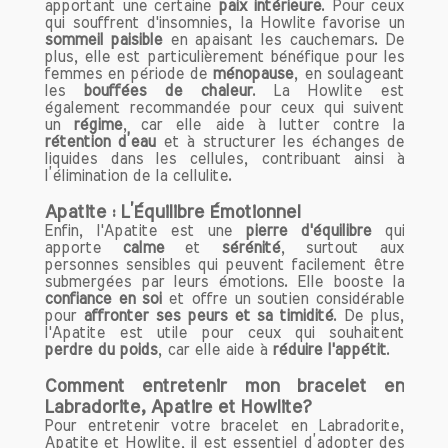
apportant une certaine
paix
intérieure
. Pour ceux
Pour tirer le meilleur parti des bienfaits
qui souffrent d'insomnies, la Howlite favorise un
de vos bracelets, il est conseillé de les
sommeil paisible
en apaisant les cauchemars. De
porter régulièrement. Que ce soit au
plus, elle est particulièrement bénéfique pour les
femmes en période de
ménopause
, en soulageant
travail, lors de vos séances de
les
bouffées de chaleur
. La Howlite est
méditation ou dans votre vie
également recommandée pour ceux qui suivent
quotidienne, l'important est de les
un
régime
, car elle aide à lutter contre la
intégrer dans votre routine. Vous
rétention d’eau
et à structurer les échanges de
liquides dans les cellules, contribuant ainsi à
pouvez également les associer avec
l’élimination de la cellulite.
d'autres bijoux pour créer un look
unique et personnel.
Apatite : L’Équilibre Émotionnel
Enfin, l'Apatite est une
pierre d'équilibre
qui
apporte
calme
et
sérénité
, surtout aux
Prendre soin de vos bracelets
personnes sensibles qui peuvent facilement être
Pour préserver l'énergie et la beauté de
submergées par leurs émotions. Elle booste la
confiance en soi
vos bracelets en pierres naturelles, il est
et offre un soutien considérable
pour
affronter ses peurs et sa timidité
. De plus,
essentiel de les nettoyer régulièrement.
l'Apatite est utile pour ceux qui souhaitent
Vous pouvez les rincer à l'eau claire ou
perdre du
poids
, car elle aide à
réduire l'appétit
.
les exposer à la lumière de la lune.
Comment entretenir mon bracelet en
Évitez également de les exposer à des
Labradorite, Apatire et Howlite?
produits chimiques ou à des sources de
Pour entretenir votre bracelet en Labradorite,
chaleur excessive.
Apatite et Howlite, il est essentiel d’adopter des