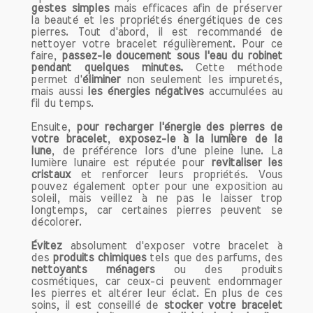
Nos bracelets de lithothérapie en pierres
gestes simples
mais efficaces afin de préserver
naturelles faits main sont bien plus qu'un
la beauté et les propriétés énergétiques de ces
pierres. Tout d'abord, il est recommandé de
simple accessoire de mode. Ils sont un
nettoyer votre bracelet régulièrement. Pour ce
véritable outil de bien-être, alliant
faire,
passez-le doucement sous l'eau du robinet
beauté et bénéfices psychologiques.
pendant quelques minutes.
Cette méthode
permet d'
éliminer
non seulement les impuretés,
Que vous soyez novice en lithothérapie
mais aussi
les énergies négatives
accumulées au
ou un passionné, nos créations sauront
fil du temps.
vous séduire et vous accompagner au
quotidien.
Ensuite,
pour recharger l'énergie des pierres de
votre bracelet
,
exposez-le à la lumière de la
lune
, de préférence lors d'une pleine lune. La
N'hésitez pas à explorer notre collection
lumière lunaire est réputée pour
revitaliser les
et à trouver le bracelet qui résonne
cristaux
et renforcer leurs propriétés. Vous
pouvez également opter pour une exposition au
avec votre énergie !
soleil, mais veillez à ne pas le laisser trop
longtemps, car certaines pierres peuvent se
décolorer.
Évitez
absolument d'exposer votre bracelet à
des
produits chimiques
tels que des parfums, des
nettoyants ménagers
ou des produits
cosmétiques, car ceux-ci peuvent endommager
les pierres et altérer leur éclat. En plus de ces
soins, il est conseillé de
stocker votre bracelet