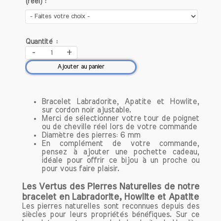
(réel) :
par des artisans passionnés,
garantissant une attention particulière à
chaque détail. Chaque pièce est unique,
ce qui signifie que vous portez un bijou
Quantité :
qui vous ressemble et qui a été créé
-
+
avec soin et amour.
Ajouter au panier
Qualité des pierres
Nous sélectionnons uniquement des
Bracelet Labradorite, Apatite et Howlite,
pierres naturelles de haute qualité,
sur cordon noir ajustable.
connues pour leurs propriétés
Merci de sélectionner votre tour de poignet
bénéfiques. Que ce soit l'améthyste
ou de cheville réel lors de votre commande
Diamètre des pierres: 6 mm
pour la sérénité, le quartz rose pour
En complément de votre commande,
l'amour ou la labradorite pour la
pensez à ajouter une pochette cadeau,
protection, chaque bracelet est
idéale pour offrir ce bijou à un proche ou
composé de pierres soigneusement
pour vous faire plaisir.
choisies pour maximiser leurs effets.
Les Vertus des Pierres Naturelles de notre
bracelet en Labradorite, Howlite et Apatite
Découvrez notre collection de bracelets
Les pierres naturelles sont reconnues depuis des
conçue pour optimiser votre bien-être
siècles pour leurs propriétés bénéfiques. Sur ce