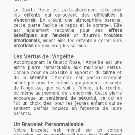
Pour tirer le meilleur parti des bienfaits
de vos bracelets, il est conseillé de les
Le Quartz Rose est particulièrement utile pour
les
enfants
qui éprouvent des
difficultés à
porter régulièrement. Que ce soit au
s'endormir
. En créant une atmosphère sereine,
travail, lors de vos séances de
cette pierre facilite le repos et le sommeil. Elle
méditation ou dans votre vie
est également reconnue pour ses
effets
bénéfiques sur l'anxiété
et d'autres
troubles
quotidienne, l'important est de les
émotionnels
, aidant ainsi les enfants à gérer leurs
intégrer dans votre routine. Vous
émotions
de manière plus sereine.
pouvez également les associer avec
d'autres bijoux pour créer un look
Les Vertus de l'Angélite
Accompagnant le Quartz Rose, l'Angélite est une
unique et personnel.
autre pierre remarquable aux multiples vertus.
Connue pour sa capacité à apporter du
calme
et
Prendre soin de vos bracelets
de la
sérénité
, l'Angélite est particulièrement
bénéfique pour les enfants qui peuvent ressentir
Pour préserver l'énergie et la beauté de
de l'angoisse, que ce soit à l'école, à la crèche,
vos bracelets en pierres naturelles, il est
ou même au moment de s’endormir. Cette pierre
essentiel de les nettoyer régulièrement.
encourage un
sentiment de sécurité
, ce qui en
fait un choix idéal pour les jeunes enfants qui se
Vous pouvez les rincer à l'eau claire ou
sentent parfois inquiets en l'absence de leurs
les exposer à la lumière de la lune.
parents.
Évitez également de les exposer à des
produits chimiques ou à des sources de
Un Bracelet Personnalisable
chaleur excessive.
Notre bracelet est monté sur un cordon