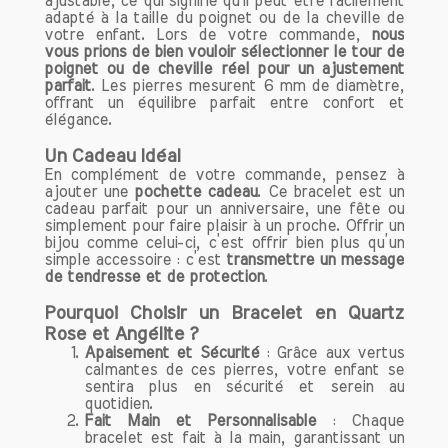
ajustable, ce qui signifie qu'il peut être facilement
Nos bracelets de lithothérapie en pierres
adapté à la taille du poignet ou de la cheville de
naturelles faits main sont bien plus qu'un
votre enfant. Lors de votre commande,
nous
simple accessoire de mode. Ils sont un
vous prions de bien vouloir sélectionner le tour de
poignet ou de cheville réel pour un ajustement
véritable outil de bien-être, alliant
parfait
. Les pierres mesurent 6 mm de diamètre,
beauté et bénéfices psychologiques.
offrant un équilibre parfait entre confort et
Que vous soyez novice en lithothérapie
élégance.
ou un passionné, nos créations sauront
Un Cadeau Idéal
vous séduire et vous accompagner au
En complément de votre commande, pensez à
quotidien.
ajouter une
pochette cadeau
. Ce bracelet est un
cadeau parfait pour un anniversaire, une fête ou
N'hésitez pas à explorer notre collection
simplement pour faire plaisir à un proche. Offrir un
bijou comme celui-ci, c’est offrir bien plus qu’un
et à trouver le bracelet qui résonne
simple accessoire : c’est
transmettre un message
avec votre énergie !
de tendresse et de protection
.
Pourquoi Choisir un Bracelet en Quartz
Rose et Angélite ?
Apaisement et Sécurité
: Grâce aux vertus
calmantes de ces pierres, votre enfant se
sentira plus en sécurité et serein au
quotidien.
Fait Main et Personnalisable
: Chaque
bracelet est fait à la main, garantissant un