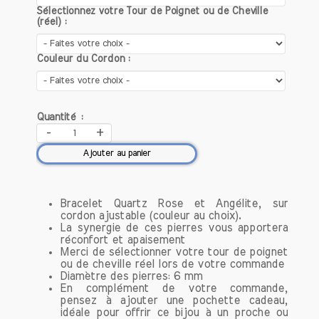
par des artisans passionnés,
Sélectionnez votre Tour de Poignet ou de Cheville
garantissant une attention particulière à
(réel) :
chaque détail. Chaque pièce est unique,
ce qui signifie que vous portez un bijou
Couleur du Cordon :
qui vous ressemble et qui a été créé
avec soin et amour.
Qualité des pierres
Quantité :
-
+
Nous sélectionnons uniquement des
pierres naturelles de haute qualité,
Ajouter au panier
connues pour leurs propriétés
bénéfiques. Que ce soit l'améthyste
pour la sérénité, le quartz rose pour
Bracelet Quartz Rose et Angélite, sur
l'amour ou la labradorite pour la
cordon ajustable (couleur au choix).
protection, chaque bracelet est
La synergie de ces pierres vous apportera
réconfort et apaisement
composé de pierres soigneusement
Merci de sélectionner votre tour de poignet
choisies pour maximiser leurs effets.
ou de cheville réel lors de votre commande
Diamètre des pierres: 6 mm
En complément de votre commande,
Découvrez notre collection de bracelets
pensez à ajouter une pochette cadeau,
conçue pour optimiser votre bien-être
idéale pour offrir ce bijou à un proche ou