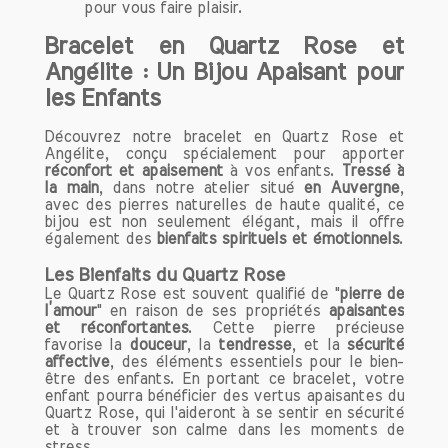
au quotidien.
pour vous faire plaisir.
Chaque bracelet que nous proposons
Bracelet en Quartz Rose et
est soigneusement élaboré pour offrir
Angélite : Un Bijou Apaisant pour
des bienfaits uniques, visant à
les Enfants
harmoniser votre esprit et votre cœur.
Nos bracelets sont non seulement des
Découvrez notre bracelet en Quartz Rose et
accessoires tendance, mais aussi des
Angélite, conçu spécialement pour apporter
outils puissants pour améliorer votre
réconfort et apaisement
à vos enfants.
Tressé à
qualité de vie.
la main
, dans notre atelier situé
en Auvergne
,
avec des pierres naturelles de haute qualité, ce
En portant nos bracelets, vous pouvez
bijou est non seulement élégant, mais il offre
profiter d’un équilibre émotionnel, d’une
également des
bienfaits spirituels et émotionnels
.
clarté d’esprit et d’un sentiment de bien-
être général. Que vous cherchiez à
Les Bienfaits du Quartz Rose
Le Quartz Rose est souvent qualifié de "
pierre de
réduire le stress, à augmenter votre
l’amour
" en raison de ses propriétés
apaisantes
énergie ou à renforcer votre confiance
et réconfortantes
. Cette pierre précieuse
en vous, notre gamme de bracelets
favorise la
douceur
, la
tendresse
, et la
sécurité
s'adapte à vos objectifs.
affective
, des éléments essentiels pour le bien-
être des enfants. En portant ce bracelet, votre
enfant pourra bénéficier des vertus apaisantes du
Comment porter vos bracelets de
Quartz Rose, qui l'aideront à se sentir en sécurité
et à trouver son calme dans les moments de
lithothérapie ?
stress.