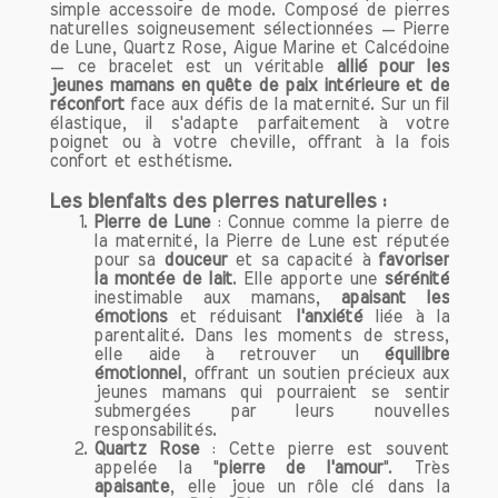
au quotidien.
simple accessoire de mode. Composé de pierres
naturelles soigneusement sélectionnées — Pierre
Chaque bracelet que nous proposons
de Lune, Quartz Rose, Aigue Marine et Calcédoine
est soigneusement élaboré pour offrir
— ce bracelet est un véritable
allié pour les
des bienfaits uniques, visant à
jeunes mamans en quête de paix intérieure et de
réconfort
face aux défis de la maternité. Sur un fil
harmoniser votre esprit et votre cœur.
élastique, il s'adapte parfaitement à votre
Nos bracelets sont non seulement des
poignet ou à votre cheville, offrant à la fois
accessoires tendance, mais aussi des
confort et esthétisme.
outils puissants pour améliorer votre
Les bienfaits des pierres naturelles :
qualité de vie.
Pierre de Lune
: Connue comme la pierre de
En portant nos bracelets, vous pouvez
la maternité, la Pierre de Lune est réputée
profiter d’un équilibre émotionnel, d’une
pour sa
douceur
et sa capacité à
favoriser
clarté d’esprit et d’un sentiment de bien-
la montée de lait
. Elle apporte une
sérénité
inestimable aux mamans,
apaisant les
être général. Que vous cherchiez à
émotions
et réduisant
l'anxiété
liée à la
réduire le stress, à augmenter votre
parentalité. Dans les moments de stress,
énergie ou à renforcer votre confiance
elle aide à retrouver un
équilibre
émotionnel
, offrant un soutien précieux aux
en vous, notre gamme de bracelets
jeunes mamans qui pourraient se sentir
s'adapte à vos objectifs.
submergées par leurs nouvelles
responsabilités.
Quartz Rose
: Cette pierre est souvent
Comment porter vos bracelets de
appelée la "
pierre de l'amour
". Très
lithothérapie ?
apaisante
, elle joue un rôle clé dans la