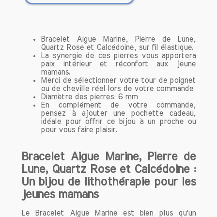
par des artisans passionnés,
garantissant une attention particulière à
chaque détail. Chaque pièce est unique,
ce qui signifie que vous portez un bijou
Bracelet Aigue Marine, Pierre de Lune,
qui vous ressemble et qui a été créé
Quartz Rose et Calcédoine, sur fil élastique.
La synergie de ces pierres vous apportera
avec soin et amour.
paix intérieur et réconfort aux jeune
mamans.
Qualité des pierres
Merci de sélectionner votre tour de poignet
ou de cheville réel lors de votre commande
Nous sélectionnons uniquement des
Diamètre des pierres: 6 mm
pierres naturelles de haute qualité,
En complément de votre commande,
connues pour leurs propriétés
pensez à ajouter une pochette cadeau,
idéale pour offrir ce bijou à un proche ou
bénéfiques. Que ce soit l'améthyste
pour vous faire plaisir.
pour la sérénité, le quartz rose pour
l'amour ou la labradorite pour la
protection, chaque bracelet est
Bracelet Aigue Marine, Pierre de
composé de pierres soigneusement
Lune, Quartz Rose et Calcédoine :
choisies pour maximiser leurs effets.
Un bijou de lithothérapie pour les
jeunes mamans
Découvrez notre collection de bracelets
conçue pour optimiser votre bien-être
Le Bracelet Aigue Marine est bien plus qu'un