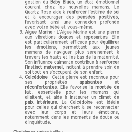
gestion du
Baby Blues
, un état émotionnel
Pour tirer le meilleur parti des bienfaits
courant chez les nouvelles mamans. Le
de vos bracelets, il est conseillé de les
Quartz Rose aide à
renforcer l'estime de soi
porter régulièrement. Que ce soit au
et à encourager des
pensées positives
,
travail, lors de vos séances de
favorisant ainsi une connexion profonde
avec votre bébé et vous-même.
méditation ou dans votre vie
Aigue Marine
: L'Aigue Marine est une pierre
quotidienne, l'important est de les
aux vibrations
douces
et
reposantes
. Elle
intégrer dans votre routine. Vous
est particulièrement efficace pour
équilibrer
les émotion
s, permettant aux jeunes
pouvez également les associer avec
mamans de naviguer plus sereinement à
d'autres bijoux pour créer un look
travers les hauts et les bas de la maternité.
unique et personnel.
Son influence calmante contribue à
renforcer
l'instinct maternel
, incitant à prendre soin de
soi tout en s'occupant de son enfant.
Prendre soin de vos bracelets
Calcédoine
: Cette pierre est reconnue pour
Pour préserver l'énergie et la beauté de
ses propriétés
apaisantes
et
réconfortantes
. Elle favorise la
montée de
vos bracelets en pierres naturelles, il est
lait
, essentielle pour les mamans qui
essentiel de les nettoyer régulièrement.
allaitent, et aide à instaurer un climat de
Vous pouvez les rincer à l'eau claire ou
paix intérieure
. La Calcédoine est idéale
pour celles qui cherchent à se reconnecter
les exposer à la lumière de la lune.
avec leur corps et leurs émotions,
Évitez également de les exposer à des
notamment dans les moments de doute ou
produits chimiques ou à des sources de
d'inquiétude.
chaleur excessive.