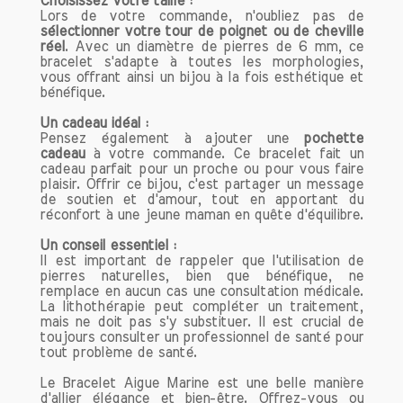
Choisissez votre taille :
Nos bracelets de lithothérapie en pierres
Lors de votre commande, n'oubliez pas de
naturelles faits main sont bien plus qu'un
sélectionner votre tour de poignet ou de cheville
simple accessoire de mode. Ils sont un
réel
. Avec un diamètre de pierres de 6 mm, ce
bracelet s'adapte à toutes les morphologies,
véritable outil de bien-être, alliant
vous offrant ainsi un bijou à la fois esthétique et
beauté et bénéfices psychologiques.
bénéfique.
Que vous soyez novice en lithothérapie
Un cadeau idéal :
ou un passionné, nos créations sauront
Pensez également à ajouter une
pochette
vous séduire et vous accompagner au
cadeau
à votre commande. Ce bracelet fait un
quotidien.
cadeau parfait pour un proche ou pour vous faire
plaisir. Offrir ce bijou, c'est partager un message
de soutien et d'amour, tout en apportant du
N'hésitez pas à explorer notre collection
réconfort à une jeune maman en quête d'équilibre.
et à trouver le bracelet qui résonne
avec votre énergie !
Un conseil essentiel :
Il est important de rappeler que l'utilisation de
pierres naturelles, bien que bénéfique, ne
remplace en aucun cas une consultation médicale.
La lithothérapie peut compléter un traitement,
mais ne doit pas s'y substituer. Il est crucial de
toujours consulter un professionnel de santé pour
tout problème de santé.
Le Bracelet Aigue Marine est une belle manière
d'allier élégance et bien-être. Offrez-vous ou