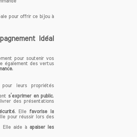
commande
 pour offrir
re cœur. Nos
e pour offrir ce bijou à
i des outils
 émotionnel,
l. Que vous
mpagnement Idéal
forcer votre
tifs.
lement pour soutenir vos
ède également des vertus
rmance
.
seillé de les
de méditation
pour leurs propriétés
r dans votre
x pour créer
vent
s’exprimer en public
.
ivrer des présentations
curité
. Elle
favorise la
le pour réussir lors des
aturelles, il
ncer à l'eau
. Elle aide à
apaiser les
les exposer à