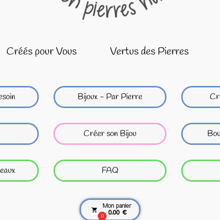
Créés pour Vous
Vertus des Pierres
esoin
Bijoux - Par Pierre
Cr
Créer son Bijou
Bou
eaux
FAQ
Mon panier
local_grocery_store
0.00 €
0