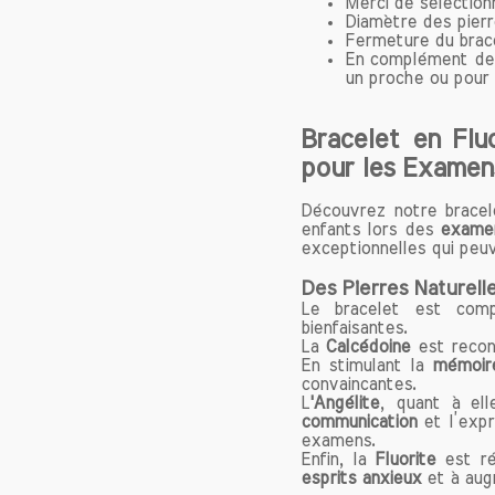
Merci de sélection
Chaque brac
Diamètre des pier
des bienfai
Fermeture du brace
En complément de 
bracelets s
un proche ou pour v
puissants po
En portant 
d’une clar
Bracelet en Flu
cherchiez à
pour les Examen
confiance e
Découvrez notre bracele
enfants lors des
examen
Comment por
exceptionnelles qui peuv
Pour tirer l
porter régul
Des Pierres Naturelle
Le bracelet est comp
ou dans vot
bienfaisantes.
routine. Vo
La
Calcédoine
est reco
un look uniq
En stimulant la
mémoir
convaincantes.
L
'Angélite
, quant à el
Prendre soi
communication
et l’expr
Pour préserv
examens.
Enfin, la
Fluorite
est essenti
est rép
esprits anxieux
et à aug
claire ou le