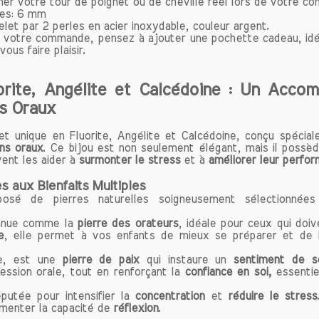
ner votre tour de poignet ou de cheville réel lors de votre 
elet que nous proposons est soigneusement élaboré
res: 6 mm
ts uniques, visant à harmoniser votre esprit et vot
let par 2 perles en acier inoxydable, couleur argent.
votre commande, pensez à ajouter une pochette cadeau, idéal
ont non seulement des accessoires tendance, mais auss
ous faire plaisir.
ur améliorer votre qualité de vie.
nos bracelets, vous pouvez profiter d’un équilibre
té d’esprit et d’un sentiment de bien-être généra
orite, Angélite et Calcédoine : Un Acco
 réduire le stress, à augmenter votre énergie ou à ren
s Oraux
n vous, notre gamme de bracelets s'adapte à vos objec
t unique en Fluorite, Angélite et Calcédoine, conçu spécia
s oraux
. Ce bijou est non seulement élégant, mais il poss
ter vos bracelets de lithothérapie ?
ent les aider à
surmonter le stress
et à
améliorer leur perfo
e meilleur parti des bienfaits de vos bracelets, il est con
ièrement. Que ce soit au travail, lors de vos séances 
s aux Bienfaits Multiples
osé de pierres naturelles soigneusement sélectionnées 
re vie quotidienne, l'important est de les intégre
us pouvez également les associer avec d'autres bijou
nnue comme la
pierre des orateurs
, idéale pour ceux qui doi
ue et personnel.
e
, elle permet à vos enfants de mieux se préparer et de l
le, est une
pierre de paix
qui instaure un
sentiment de sé
n de vos bracelets
ession orale, tout en renforçant la
confiance en soi,
essentiel
er l'énergie et la beauté de vos bracelets en pierres n
el de les nettoyer régulièrement. Vous pouvez les ri
utée pour intensifier la
concentration
et
réduire le stress
menter la capacité de
réflexion
.
s exposer à la lumière de la lune. Évitez également de 