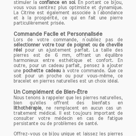
stimuler la
confiance en soi
. En portant ce bijou,
Les Bienfaits Émotionnels de la
vous vous sentirez plus optimiste et dynamique.
La Citrine est également associée à l’abondance
Citrine
et à la prospérité, ce qui en fait une pierre
Une Source de Joie et de Générosité
particulièrement prisée.
La citrine est réputée pour sa capacité à
éveiller la joie de vivre et à encourager
Commande Facile et Personnalisée
Lors de votre commande, n’oubliez pas de
la générosité. En portant cette pierre,
sélectionner votre tour de poignet ou de cheville
vous pouvez ressentir un regain
réel
pour un ajustement parfait. La taille des
d'énergie positive qui vous pousse à
pierres est de 6 mm, offrant un équilibre
partager et à apprécier les petites joies
harmonieux entre esthétique et confort. En
outre, pour un cadeau parfait, pensez à ajouter
du quotidien. Elle agit comme un
une
pochette cadeau
à votre commande. Que ce
puissant booster d'humeur, aidant à
soit pour un proche ou pour vous-même, ce
chasser les pensées négatives et à
bracelet en pierres naturelles est un choix idéal.
promouvoir un état d'esprit optimiste.
Un Complément de Bien-Être
Pour ceux qui traversent des périodes
Nous tenons à rappeler que les pierres naturelles,
difficiles, la citrine peut être un véritable
bien qu'elles offrent des bienfaits en
remède, apportant une lumière nouvelle
lithothérapie
, ne remplacent en aucun cas un
traitement médical. Il est toujours important de
dans leur vie.
consulter votre médecin en cas de fatigue
persistante ou de problèmes de santé.
Apaiser les Angoisses
Dans un monde où le stress et l'anxiété
Offrez-vous ce bijou unique et laissez les pierres