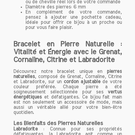
citrine continue d’enchanter et de
ou de cheville réel lors de votre commande
Diamètre des pierres: 6 mm
fasciner, prouvant ainsi qu'elle demeure
En complément de votre commande,
une pierre précieuse intemporelle dans
pensez à ajouter une pochette cadeau,
l'univers de la joaillerie et du bien-être.
idéale pour offrir ce bijou à un proche ou
pour vous faire plaisir.
Origine et Composition de la Citrine
Bracelet en Pierre Naturelle :
Origine
Vitalité et Énergie avec le Grenat,
La citrine est une variété de quartz qui
Cornaline, Citrine et Labradorite
tire son nom de la couleur jaune des
citrons. Elle se forme dans un
Découvrez notre bracelet unique en
pierres
environnement géologique particulier,
naturelles
, composé de Grenat, Cornaline, Citrine
et Labradorite, sur un
souvent dans des roches magmatiques
cordon ajustable
de votre
couleur préférée. Chaque pierre a été
et métamorphiques. Les principaux
soigneusement sélectionnée pour ses
vertus
gisements de citrine se trouvent au
énergétiques
et défatigantes. Ce bijou fait main
Brésil, en Espagne, en Russie, et en
est non seulement un accessoire de mode, mais
aussi un véritable allié pour votre bien-être
France. Le Brésil est particulièrement
quotidien.
connu pour produire des citrines de
haute qualité, qui présentent des
Les Bienfaits des Pierres Naturelles
couleurs allant du jaune clair au jaune
Labradorite
: Connue pour ses propriétés
défatiguantes, la Labradorite agit comme un