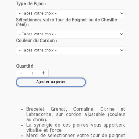
l'abondance et le pouvoir. Les bijoux en
Type de Bijou :
citrine étaient souvent offerts en
cadeau, renforçant les liens sociaux et
Sélectionnez votre Tour de Poignet ou de Cheville
familiaux.
(réel) :
Aujourd'hui, la citrine est toujours
Couleur du Cordon :
prisée pour ses propriétés bénéfiques et
est souvent utilisée en lithothérapie.
Cette pierre aurait la capacité de
stimuler la créativité, d’apporter clarté
Quantité :
d’esprit et de favoriser la confiance en
-
+
soi. En plus de ses vertus spirituelles, la
Ajouter au panier
citrine est également un choix populaire
pour des bijoux modernes, allant des
colliers aux bracelets, apportant une
touche de chaleur et de luminosité à
Bracelet Grenat, Cornaline, Citrine et
n'importe quelle tenue.
Labradorite, sur cordon ajustable (couleur
au choix).
La synergie de ces pierres vous apportera
Que ce soit pour ses qualités
vitalité et force.
esthétiques ou ses bienfaits spirituels, la
Merci de sélectionner votre tour de poignet