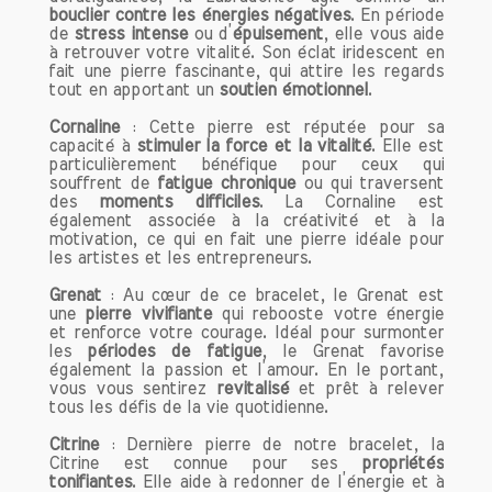
foncé, parfois même avec des nuances
bouclier contre les énergies négatives
. En période
orangées.
de
stress intense
ou d’
épuisement
, elle vous aide
à retrouver votre vitalité. Son éclat iridescent en
fait une pierre fascinante, qui attire les regards
Composition
tout en apportant un
soutien émotionnel
.
Sur le plan chimique, la citrine est
constituée de dioxyde de silicium (SiO2),
Cornaline
: Cette pierre est réputée pour sa
capacité à
comme toutes les variétés de quartz. La
stimuler la force et la vitalité
. Elle est
particulièrement bénéfique pour ceux qui
couleur jaune de la citrine est due à la
souffrent de
fatigue chronique
ou qui traversent
présence d'impuretés de fer dans sa
des
moments difficiles
. La Cornaline est
structure cristalline. Cette impureté est
également associée à la créativité et à la
motivation, ce qui en fait une pierre idéale pour
ce qui lui confère ses teintes
les artistes et les entrepreneurs.
chaleureuses, faisant de la citrine une
pierre unique et facilement identifiable.
Grenat
: Au cœur de ce bracelet, le Grenat est
une
pierre vivifiante
qui rebooste votre énergie
et renforce votre courage. Idéal pour surmonter
Les Bienfaits de la Pierre de Citrine
les
périodes de fatigue
, le Grenat favorise
La citrine est souvent appelée la "pierre
également la passion et l’amour. En le portant,
vous vous sentirez
revitalisé
et prêt à relever
de la bonne humeur" en raison de ses
tous les défis de la vie quotidienne.
effets positifs sur le bien-être
émotionnel et physique. Voici un aperçu
Citrine
: Dernière pierre de notre bracelet, la
Citrine est connue pour ses
détaillé de ses bienfaits.
propriétés
tonifiantes
. Elle aide à redonner de l’énergie et à