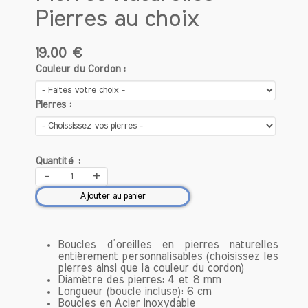
l'abondance et le pouvoir. Les bijoux en
Pierres au choix
citrine étaient souvent offerts en
cadeau, renforçant les liens sociaux et
19.00 €
familiaux.
Couleur du Cordon :
Aujourd'hui, la citrine est toujours
prisée pour ses propriétés bénéfiques et
Pierres :
est souvent utilisée en lithothérapie.
Cette pierre aurait la capacité de
stimuler la créativité, d’apporter clarté
d’esprit et de favoriser la confiance en
Quantité :
soi. En plus de ses vertus spirituelles, la
-
+
citrine est également un choix populaire
Ajouter au panier
pour des bijoux modernes, allant des
colliers aux bracelets, apportant une
touche de chaleur et de luminosité à
Boucles d’oreilles en pierres naturelles
n'importe quelle tenue.
entièrement personnalisables (choisissez les
pierres ainsi que la couleur du cordon)
Que ce soit pour ses qualités
Diamètre des pierres: 4 et 8 mm
Longueur (boucle incluse): 6 cm
esthétiques ou ses bienfaits spirituels, la
Boucles en Acier inoxydable