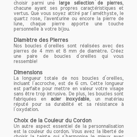
foncé, parfois même avec des nuances
choisir parmi une
large sélection de pierres
,
orangées.
chacune ayant ses propres caractéristiques et
vertus. Que vous soyez attiré par l’améthyste, le
quartz rose, l'aventurine ou encore la pierre de
Composition
lune, chaque pierre apporte une touche
Sur le plan chimique, la citrine est
personnelle à votre bijou.
constituée de dioxyde de silicium (SiO2),
Diamètre des Pierres
comme toutes les variétés de quartz. La
Nos boucles d’oreilles sont réalisées avec des
couleur jaune de la citrine est due à la
pierres de 4 mm et 8 mm de diamètre. Créez
présence d'impuretés de fer dans sa
une paire de boucles d’oreilles qui vous
structure cristalline. Cette impureté est
ressemble!
ce qui lui confère ses teintes
Dimensions
chaleureuses, faisant de la citrine une
La longueur totale de nos boucles d’oreilles,
pierre unique et facilement identifiable.
incluant l’accroche, est de 6 cm. Cette longueur
est parfaite pour mettre en valeur votre visage
sans être trop intrusive. De plus, les boucles sont
Les Bienfaits de la Pierre de Citrine
fabriquées en
acier inoxydable
, un matériau
La citrine est souvent appelée la "pierre
réputé pour sa durabilité et sa résistance à
de la bonne humeur" en raison de ses
l’oxydation.
effets positifs sur le bien-être
Choix de la Couleur du Cordon
émotionnel et physique. Voici un aperçu
Un autre aspect essentiel de la personnalisation
détaillé de ses bienfaits.
est la couleur du cordon. Vous avez la liberté de
choisir la teinte qui s’harmonise le mieux avec