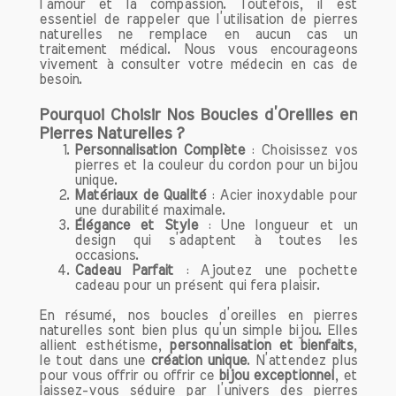
l’amour et la compassion. Toutefois, il est
sont omniprésents, la citrine se
essentiel de rappeler que l’utilisation de pierres
présente comme une pierre apaisante.
naturelles ne remplace en aucun cas un
traitement médical. Nous vous encourageons
Elle est connue pour ses propriétés
vivement à consulter votre médecin en cas de
calmantes, permettant de libérer l'esprit
besoin.
des pensées perturbatrices. En portant
la citrine, vous pouvez apprendre à
Pourquoi Choisir Nos Boucles d’Oreilles en
lâcher prise et à vous concentrer sur le
Pierres Naturelles ?
moment présent, favorisant ainsi un
Personnalisation Complète
: Choisissez vos
pierres et la couleur du cordon pour un bijou
état de sérénité. Que ce soit au travail,
unique.
à l'école ou dans votre vie personnelle,
Matériaux de Qualité
: Acier inoxydable pour
la citrine peut vous aider à gérer le
une durabilité maximale.
Élégance et Style
: Une longueur et un
stress avec plus de facilité.
design qui s’adaptent à toutes les
occasions.
Une Pierre de Protection
Cadeau Parfait
: Ajoutez une pochette
La citrine ne se contente pas d'apporter
cadeau pour un présent qui fera plaisir.
des bénéfices émotionnels ; elle est
En résumé, nos boucles d’oreilles en pierres
également une pierre protectrice. Elle
naturelles sont bien plus qu’un simple bijou. Elles
crée un bouclier contre les influences
allient esthétisme,
personnalisation et bienfaits
,
le tout dans une
création unique
. N’attendez plus
négatives des autres, en filtrant les
pour vous offrir ou offrir ce
bijou exceptionnel
, et
énergies indésirables qui peuvent
laissez-vous séduire par l’univers des pierres