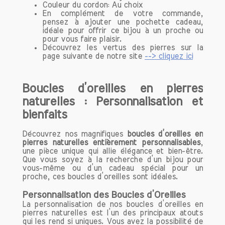
citrine continue d’enchanter et de
Couleur du cordon: Au choix
fasciner, prouvant ainsi qu'elle demeure
En complément de votre commande,
pensez à ajouter une pochette cadeau,
une pierre précieuse intemporelle dans
idéale pour offrir ce bijou à un proche ou
l'univers de la joaillerie et du bien-être.
pour vous faire plaisir.
Découvrez les vertus des pierres sur la
page suivante de notre site
--> cliquez ici
Origine et Composition de la Citrine
Origine
Boucles d’oreilles en pierres
La citrine est une variété de quartz qui
naturelles : Personnalisation et
tire son nom de la couleur jaune des
bienfaits
citrons. Elle se forme dans un
environnement géologique particulier,
Découvrez nos magnifiques
boucles d’oreilles en
souvent dans des roches magmatiques
pierres naturelles entièrement personnalisables
,
et métamorphiques. Les principaux
une pièce unique qui allie élégance et bien-être.
gisements de citrine se trouvent au
Que vous soyez à la recherche d’un bijou pour
vous-même ou d’un cadeau spécial pour un
Brésil, en Espagne, en Russie, et en
proche, ces boucles d’oreilles sont idéales.
France. Le Brésil est particulièrement
connu pour produire des citrines de
Personnalisation des Boucles d’Oreilles
haute qualité, qui présentent des
La personnalisation de nos boucles d’oreilles en
pierres naturelles est l’un des principaux atouts
couleurs allant du jaune clair au jaune
qui les rend si uniques. Vous avez la possibilité de