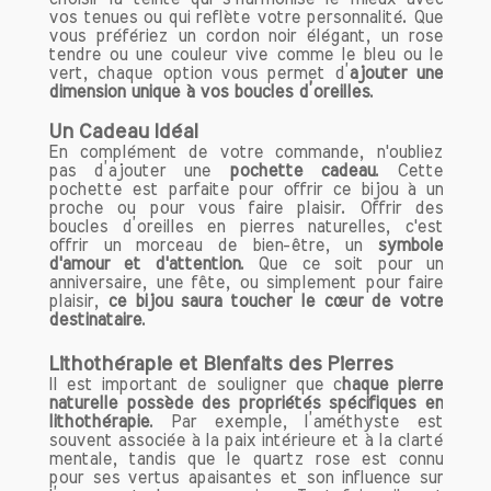
vos tenues ou qui reflète votre personnalité. Que
Les Bienfaits Émotionnels de la
vous préfériez un cordon noir élégant, un rose
Citrine
tendre ou une couleur vive comme le bleu ou le
Une Source de Joie et de Générosité
vert, chaque option vous permet d’
ajouter une
dimension unique à vos boucles d’oreilles
.
La citrine est réputée pour sa capacité à
éveiller la joie de vivre et à encourager
Un Cadeau Idéal
la générosité. En portant cette pierre,
En complément de votre commande, n'oubliez
vous pouvez ressentir un regain
pas d’ajouter une
pochette cadeau
. Cette
pochette est parfaite pour offrir ce bijou à un
d'énergie positive qui vous pousse à
proche ou pour vous faire plaisir. Offrir des
partager et à apprécier les petites joies
boucles d’oreilles en pierres naturelles, c'est
du quotidien. Elle agit comme un
offrir un morceau de bien-être, un
symbole
d'amour et d'attention
. Que ce soit pour un
puissant booster d'humeur, aidant à
anniversaire, une fête, ou simplement pour faire
chasser les pensées négatives et à
plaisir,
ce bijou saura toucher le cœur de votre
promouvoir un état d'esprit optimiste.
destinataire
.
Pour ceux qui traversent des périodes
difficiles, la citrine peut être un véritable
Lithothérapie et Bienfaits des Pierres
Il est important de souligner que c
haque pierre
remède, apportant une lumière nouvelle
naturelle possède des propriétés spécifiques en
dans leur vie.
lithothérapie
. Par exemple, l’améthyste est
souvent associée à la paix intérieure et à la clarté
Apaiser les Angoisses
mentale, tandis que le quartz rose est connu
pour ses vertus apaisantes et son influence sur
Dans un monde où le stress et l'anxiété