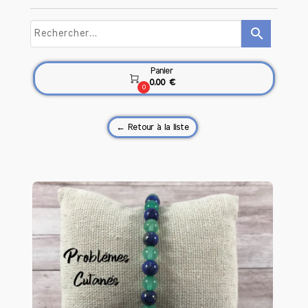
search
Panier

0.00 €
0
← Retour à la liste