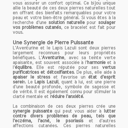
vous assurer un confort optimal. Ce bijou unique
allie la beauté de ces deux pierres naturelles tout
en offrant des bienfaits remarquables pour votre
peau et votre bien-être général. Si vous êtes à la
recherche d'une
solution naturelle
pour
soulager
vos problèmes cutanés
, ce bracelet est fait pour
vous.
Une Synergie de Pierre Puissante
L'Aventurine et le Lapis Lazuli sont deux pierres
largement reconnues pour leurs propriétés
bénéfiques. L'
Aventurine
, avec sa teinte verte
apaisante, est souvent associée à l'
harmonie
et à
l'
équilibre
. Elle est réputée pour ses
vertus
purificatrices et détoxifiantes
. De plus, elle aide à
apaiser le stress
et favorise un
état d'esprit
serei
n. Le
Lapis Lazuli
, quant à lui, est une pierre
d'une beauté profonde, symbole de sagesse et
de vérité. Il est également connu pour stimuler la
clarté mentale et
réduire l'anxiété
.
La combinaison de ces deux pierres crée une
synergie puissante
qui peut vous aider à
lutter
contre divers problèmes de peau, tels que
l'eczéma, l'acné, le psoriasis
et d'autres
affections cutanées. Ces pierres naturelles