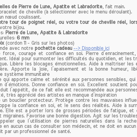
u bleu au vert, en passant par des teintes doré
elles de Pierre de Lune, Apatite et Labradorite
, fait main.
bracelet de cheville (à sélectionner avec le menu déroulant).
s. Ces nuances, connues sous le nom de « labradores
un nœud coulissant.
ues à la structure interne de la pierre qui, lorsqu'el
otre tour de poignet réel, ou votre tour de cheville réel, l
révèle des jeux de lumière fascinants. Cette b
otre bijou.
ue attire non seulement les amateurs de minéraux,
es:
Pierre de Lune, Apatite & Labradorite
urelles:
6 mm
eux qui cherchent à bénéficier des propriétés 
ix
(cordon 11 - Gris sur les photos)
te.
nde avec notre
pochette cadeau
--> Disponible ici
 force, courage et confiance en soi. Pierre d’enracinement,
ent. Idéal pour surmonter les difficultés du quotidien, et les 
orite : Un Bouclier Énergétique
que. Libère les blocages émotionnelles. Aide à maîtriser les
s caractéristiques les plus remarquables de la labrad
re. Apporte la joie, l’apaisement et la bonne humeur, li
apacité à agir comme un bouclier énergétique. Dans 
le système immunitaire
re qui apporte calme et sérénité aux personnes sensibles, qui
derne, où les énergies négatives abondent, cette p
n d’émotions. Donne confiance en soi. Excellent soutient po
 être un atout précieux. Elle a la faculté d'absorber 
éduit l’appétit, de ce fait elle est recommandée aux personne
 les vibrations indésirables, offrant ainsi une prote
ité, très apprécié des artistes en manque d’inspiration
es influences néfastes. Que ce soit dans un environn
un bouclier protecteur. Protège contre les mauvaises influe
ppe la confiance en soi, et le sens des réalités. Aide à surm
l stressant ou lors de rencontres sociales, porter un 
e. Elle est a porter lors de grosses périodes de fatigue, et 
dorite, comme un bracelet ou un pendentif, peut cré
 migraines. Favorise une bonne digestion. Agit sur les troubl
 sécurité et de centrage.
peler que l’utilisation de pierres naturelles dans la rech
se en aucun cas de consulter son médecin, et ne doit en aucun 
it par un professionnel de santé.
ement de la Confiance en Soi