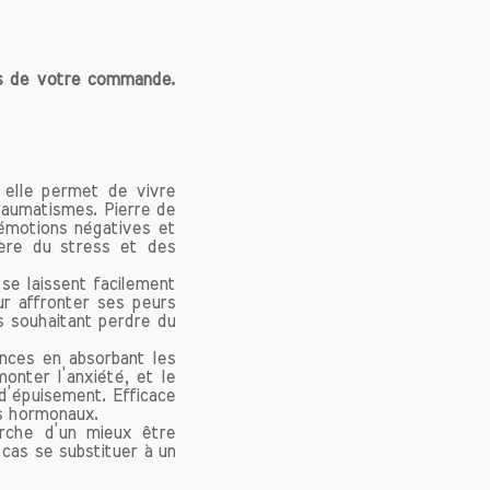
es et
cence
le est
ors de votre commande.
eauté
 mais
de la
 elle permet de vivre
traumatismes. Pierre de
 émotions négatives et
orite
bère du stress et des
notre
 se laissent facilement
ierre
ur affronter ses peurs
et de
s souhaitant perdre du
ction
ement
nces en absorbant les
onter l’anxiété, et le
bijou
d’épuisement. Efficace
er un
es hormonaux.
erche d’un mieux être
cas se substituer à un