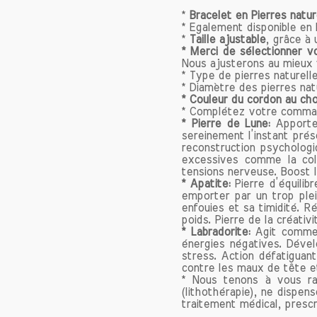
allant d
*
Bracelet en Pierres natur
* Egalement disponible en 
argentée
*
Taille ajustable
, grâce à 
», sont d
* Merci de sélectionner v
polie, 
Nous ajusterons au mieux v
hypnotiq
* Type de pierres naturell
* Diamètre des pierres nat
aussi c
* Couleur du cordon au cho
labradori
* Complétez votre comma
* Pierre de Lune:
Apporte
sereinement l’instant prés
La Labrad
reconstruction psychologi
L'une de
excessives comme la colè
est sa c
tensions nerveuse. Boost 
* Apatite:
Pierre d’équilib
monde mo
emporter par un trop plei
se révèle
enfouies et sa timidité. R
dissiper
poids. Pierre de la créativ
contre l
* Labradorite:
Agit comme 
énergies négatives. Dévelo
de travai
stress. Action défatiguant
en labra
contre les maux de tête et
espace de
* Nous tenons à vous rap
(lithothérapie), ne dispen
traitement médical, prescr
Développ