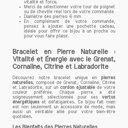
l'expression artistique ou son utilisation
vitalité et force.
Merci de sélectionner votre tour de poignet
en lithothérapie, la cornaline continue de
ou de cheville réel lors de votre commande
captiver et d'inspirer ceux qui la portent.
Diamètre des pierres: 6 mm
Si vous cherchez une pierre qui allie
En complément de votre commande,
beauté et puissance spirituelle, la
pensez à ajouter une pochette cadeau,
idéale pour offrir ce bijou à un proche ou
cornaline est un excellent choix.
pour vous faire plaisir.
Origine et Composition de la
Bracelet en Pierre Naturelle :
Cornaline
Vitalité et Énergie avec le Grenat,
La cornaline est une variété de
Cornaline, Citrine et Labradorite
calcédoine, qui est elle-même une forme
microcristalline de silice. Sa couleur peut
Découvrez notre bracelet unique en
pierres
varier du jaune orangé au rouge
naturelles
, composé de Grenat, Cornaline, Citrine
profond, en passant par des nuances
et Labradorite, sur un
cordon ajustable
de votre
intermédiaires. Cette pierre se forme
couleur préférée. Chaque pierre a été
soigneusement sélectionnée pour ses
généralement dans des dépôts
vertus
énergétiques
et défatigantes. Ce bijou fait main
volcaniques et s’amorce souvent à
est non seulement un accessoire de mode, mais
partir de crevasses dans les roches. Les
aussi un véritable allié pour votre bien-être
principaux gisements de cornaline se
quotidien.
trouvent en Inde, au Brésil, en Uruguay
Les Bienfaits des Pierres Naturelles