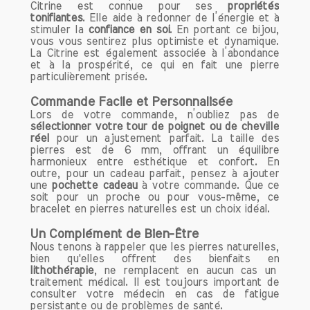
période de fatigue ou de démotivation,
Citrine est connue pour ses
propriétés
porter un bijou en cornaline peut vous
tonifiantes
. Elle aide à redonner de l’énergie et à
stimuler la
revitaliser. Cette pierre est
confiance en soi
. En portant ce bijou,
vous vous sentirez plus optimiste et dynamique.
particulièrement recommandée pour les
La Citrine est également associée à l’abondance
personnes cherchant à surmonter des
et à la prospérité, ce qui en fait une pierre
obstacles ou à démarrer un nouveau
particulièrement prisée.
projet.
Commande Facile et Personnalisée
Lors de votre commande, n’oubliez pas de
2. Confiance en Soi
sélectionner votre tour de poignet ou de cheville
La cornaline est un excellent allié pour
réel
pour un ajustement parfait. La taille des
pierres est de 6 mm, offrant un équilibre
renforcer la confiance en soi. Elle aide à
harmonieux entre esthétique et confort. En
surmonter les peurs et les doutes, ce
outre, pour un cadeau parfait, pensez à ajouter
qui permet de s'affirmer plus facilement
une
pochette cadeau
à votre commande. Que ce
soit pour un proche ou pour vous-même, ce
dans les relations personnelles et
bracelet en pierres naturelles est un choix idéal.
professionnelles. En portant de la
cornaline, vous pourriez vous sentir plus
Un Complément de Bien-Être
audacieux et prêt à relever de nouveaux
Nous tenons à rappeler que les pierres naturelles,
bien qu'elles offrent des bienfaits en
défis. C'est une pierre qui favorise
lithothérapie
, ne remplacent en aucun cas un
l'assertivité, vous permettant
traitement médical. Il est toujours important de
d'exprimer vos pensées et vos besoins
consulter votre médecin en cas de fatigue
sans crainte.
persistante ou de problèmes de santé.