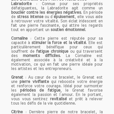
et en République Tchèque.
Labradorite
: Connue pour ses propriétés
La composition chimique de la cornaline
défatiguantes, la Labradorite agit comme un
est principalement constituée de
bouclier contre les énergies négatives
. En période
de
stress intense
ou d’
épuisement
, elle vous aide
dioxyde de silicium (SiO2), et sa
à retrouver votre vitalité. Son éclat iridescent en
coloration est due à la présence
fait une pierre fascinante, qui attire les regards
d'impuretés de fer. Cette pierre est
tout en apportant un
soutien émotionnel
.
appréciée non seulement pour sa
Cornaline
: Cette pierre est réputée pour sa
couleur vibrante, mais aussi pour sa
capacité à
stimuler la force et la vitalité
. Elle est
dureté, qui varie entre 6,5 et 7 sur
particulièrement bénéfique pour ceux qui
l'échelle de Mohs, ce qui la rend adaptée
souffrent de
fatigue chronique
ou qui traversent
des
moments difficiles
. La Cornaline est
aux bijoux et objets décoratifs.
également associée à la créativité et à la
motivation, ce qui en fait une pierre idéale pour
Les Vertus de la Cornaline
les artistes et les entrepreneurs.
1. Énergie et Vitalité
Grenat
: Au cœur de ce bracelet, le Grenat est
La cornaline est souvent appelée la
une
pierre vivifiante
qui rebooste votre énergie
pierre de l'énergie. Elle est réputée pour
et renforce votre courage. Idéal pour surmonter
les
périodes de fatigue
, le Grenat favorise
stimuler la motivation et encourager la
également la passion et l’amour. En le portant,
prise d'initiative. Son éclat chaleureux
vous vous sentirez
revitalisé
et prêt à relever
est synonyme de vitalité et de
tous les défis de la vie quotidienne.
dynamisme. Si vous traversez une
Citrine
: Dernière pierre de notre bracelet, la