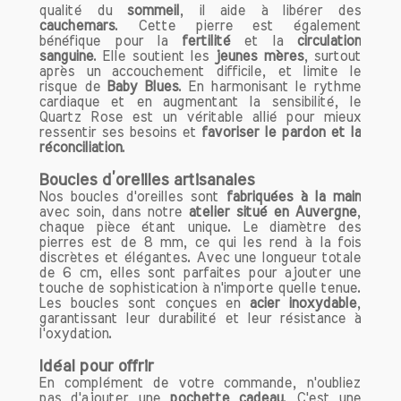
période de fatigue ou de démotivation,
qualité du
sommeil
, il aide à libérer des
porter un bijou en cornaline peut vous
cauchemars
. Cette pierre est également
revitaliser. Cette pierre est
bénéfique pour la
fertilité
et la
circulation
sanguine
. Elle soutient les
jeunes mères
, surtout
particulièrement recommandée pour les
après un accouchement difficile, et limite le
personnes cherchant à surmonter des
risque de
Baby Blues
. En harmonisant le rythme
obstacles ou à démarrer un nouveau
cardiaque et en augmentant la sensibilité, le
Quartz Rose est un véritable allié pour mieux
projet.
ressentir ses besoins et
favoriser le pardon et la
réconciliation
.
2. Confiance en Soi
La cornaline est un excellent allié pour
Boucles d’oreilles artisanales
Nos boucles d'oreilles sont
fabriquées à la main
renforcer la confiance en soi. Elle aide à
avec soin, dans notre
atelier situé en Auvergne
,
surmonter les peurs et les doutes, ce
chaque pièce étant unique. Le diamètre des
qui permet de s'affirmer plus facilement
pierres est de 8 mm, ce qui les rend à la fois
dans les relations personnelles et
discrètes et élégantes. Avec une longueur totale
de 6 cm, elles sont parfaites pour ajouter une
professionnelles. En portant de la
touche de sophistication à n'importe quelle tenue.
cornaline, vous pourriez vous sentir plus
Les boucles sont conçues en
acier inoxydable
,
audacieux et prêt à relever de nouveaux
garantissant leur durabilité et leur résistance à
l'oxydation.
défis. C'est une pierre qui favorise
l'assertivité, vous permettant
Idéal pour offrir
d'exprimer vos pensées et vos besoins
En complément de votre commande, n'oubliez
sans crainte.
pas d'ajouter une
pochette cadeau
. C'est une