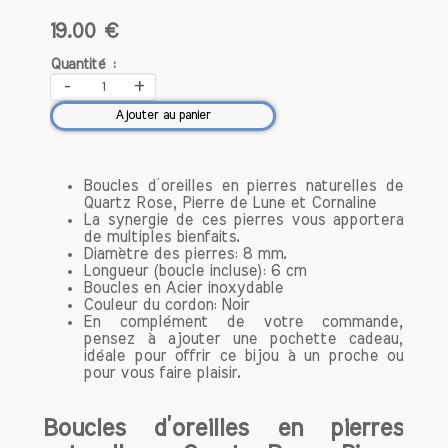
19.00 €
Aujourd'hui, la cornaline continue d'être
prisée non seulement pour sa beauté,
Quantité :
mais aussi pour ses vertus énergétiques
-
+
et émotionnelles dans le domaine de la
Ajouter au panier
lithothérapie. On lui attribue des
propriétés apaisantes, qui aident à
surmonter la peur et l'anxiété, tout en
Boucles d’oreilles en pierres naturelles de
favorisant la motivation et
Quartz Rose, Pierre de Lune et Cornaline
l'enthousiasme. Les praticiens de la
La synergie de ces pierres vous apportera
lithothérapie recommandent souvent la
de multiples bienfaits.
cornaline pour ceux qui cherchent à
Diamètre des pierres: 8 mm.
Longueur (boucle incluse): 6 cm
renforcer leur confiance en eux et à
Boucles en Acier inoxydable
stimuler leur créativité.
Couleur du cordon: Noir
En complément de votre commande,
pensez à ajouter une pochette cadeau,
En résumé, la cornaline est bien plus
idéale pour offrir ce bijou à un proche ou
qu'une simple gemme; elle est un
pour vous faire plaisir.
symbole riche d'histoire et de
spiritualité. Que ce soit pour ses
Boucles d’oreilles en pierres
propriétés protectrices, son rôle dans