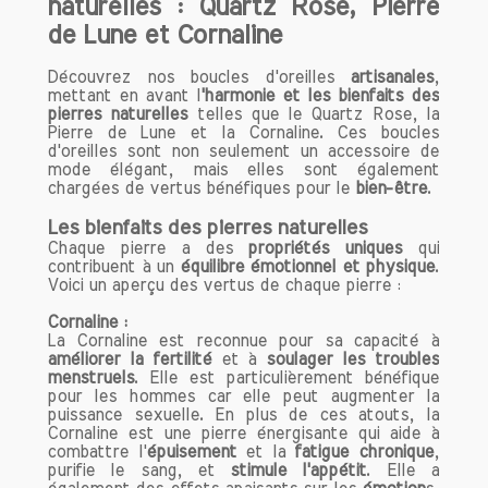
naturelles : Quartz Rose, Pierre
l'expression artistique ou son utilisation
en lithothérapie, la cornaline continue de
de Lune et Cornaline
captiver et d'inspirer ceux qui la portent.
Si vous cherchez une pierre qui allie
Découvrez nos boucles d'oreilles
artisanales
,
mettant en avant l
'harmonie et les bienfaits des
beauté et puissance spirituelle, la
pierres naturelles
telles que le Quartz Rose, la
cornaline est un excellent choix.
Pierre de Lune et la Cornaline. Ces boucles
d'oreilles sont non seulement un accessoire de
mode élégant, mais elles sont également
Origine et Composition de la
chargées de vertus bénéfiques pour le
bien-être
.
Cornaline
Les bienfaits des pierres naturelles
La cornaline est une variété de
Chaque pierre a des
propriétés uniques
qui
calcédoine, qui est elle-même une forme
contribuent à un
équilibre émotionnel et physique
.
microcristalline de silice. Sa couleur peut
Voici un aperçu des vertus de chaque pierre :
varier du jaune orangé au rouge
Cornaline :
profond, en passant par des nuances
La Cornaline est reconnue pour sa capacité à
intermédiaires. Cette pierre se forme
améliorer la fertilité
et à
soulager les troubles
généralement dans des dépôts
menstruels
. Elle est particulièrement bénéfique
volcaniques et s’amorce souvent à
pour les hommes car elle peut augmenter la
puissance sexuelle. En plus de ces atouts, la
partir de crevasses dans les roches. Les
Cornaline est une pierre énergisante qui aide à
principaux gisements de cornaline se
combattre l'
épuisement
et la
fatigue chronique
,
trouvent en Inde, au Brésil, en Uruguay
purifie le sang, et
stimule l'appétit
. Elle a