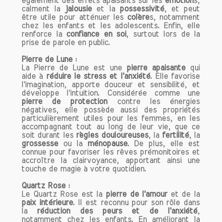
également des effets apaisants sur les
émotion
s,
et en République Tchèque.
calment la
jalousie
et la
possessivité
, et peut
La composition chimique de la cornaline
être utile pour atténuer les
colère
s, notamment
est principalement constituée de
chez les enfants et les adolescents. Enfin, elle
dioxyde de silicium (SiO2), et sa
renforce la
confiance en soi
, surtout lors de la
prise de parole en public.
coloration est due à la présence
d'impuretés de fer. Cette pierre est
Pierre de Lune :
appréciée non seulement pour sa
La Pierre de Lune est une
pierre apaisante
qui
aide à
réduire le stress et l'anxiété
. Elle favorise
couleur vibrante, mais aussi pour sa
l'imagination, apporte douceur et sensibilité, et
dureté, qui varie entre 6,5 et 7 sur
développe l'intuition. Considérée comme une
l'échelle de Mohs, ce qui la rend adaptée
pierre de protection
contre les énergies
négatives, elle possède aussi des propriétés
aux bijoux et objets décoratifs.
particulièrement utiles pour les femmes, en les
accompagnant tout au long de leur vie, que ce
Les Vertus de la Cornaline
soit durant les
règles douloureuses
, la
fertilité
, la
grossesse
ou la
ménopause
. De plus, elle est
1. Énergie et Vitalité
connue pour favoriser les rêves prémonitoires et
La cornaline est souvent appelée la
accroître la clairvoyance, apportant ainsi une
pierre de l'énergie. Elle est réputée pour
touche de magie à votre quotidien.
stimuler la motivation et encourager la
Quartz Rose :
prise d'initiative. Son éclat chaleureux
Le Quartz Rose est la
pierre de l'amour
et de la
est synonyme de vitalité et de
paix intérieure
. Il est reconnu pour son rôle dans
dynamisme. Si vous traversez une
la
réduction des peurs et de l'anxiété
,
notamment chez les enfants. En améliorant la