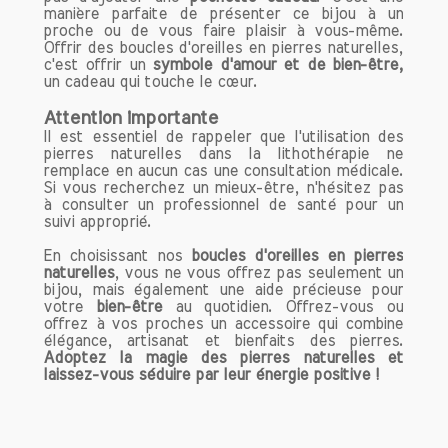
manière parfaite de présenter ce bijou à un
proche ou de vous faire plaisir à vous-même.
3. Équilibre Émotionnel
Offrir des boucles d'oreilles en pierres naturelles,
La cornaline favorise l'équilibre
c'est offrir un
symbole d'amour et de bien-être,
un cadeau qui touche le cœur.
émotionnel en apaisant les émotions
tumultueuses et en réduisant le stress.
Attention importante
Son énergie positive permet de se
Il est essentiel de rappeler que l'utilisation des
recentrer et de retrouver la clarté
pierres naturelles dans la lithothérapie ne
remplace en aucun cas une consultation médicale.
d'esprit. En intégrant la cornaline dans
Si vous recherchez un mieux-être, n'hésitez pas
votre vie quotidienne, que ce soit à
à consulter un professionnel de santé pour un
travers des bijoux ou d'autres objets,
suivi approprié.
vous pourriez constater une
En choisissant nos
boucles d'oreilles en pierres
amélioration significative de votre bien-
naturelles
, vous ne vous offrez pas seulement un
être émotionnel. Elle peut également
bijou, mais également une aide précieuse pour
aider à libérer des blocages
votre
bien-être
au quotidien. Offrez-vous ou
offrez à vos proches un accessoire qui combine
émotionnels, vous permettant de vivre
élégance, artisanat et bienfaits des pierres.
pleinement le moment présent.
Adoptez la magie des pierres naturelles et
laissez-vous séduire par leur énergie positive !
Propriétés Physiques de la Cornaline
1. Soutien au Système Immunitaire
Sur le plan physique, la cornaline est