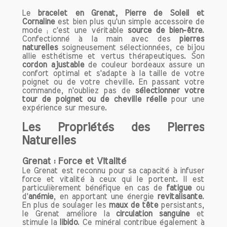
l'expression artistique ou son utilisation
Le
en lithothérapie, la cornaline continue de
bracelet en Grenat, Pierre de Soleil et
Cornaline
est bien plus qu'un simple accessoire de
captiver et d'inspirer ceux qui la portent.
mode ; c'est une véritable
source de bien-être
.
Si vous cherchez une pierre qui allie
Confectionné à la main avec des
pierres
beauté et puissance spirituelle, la
naturelles
soigneusement sélectionnées, ce bijou
allie esthétisme et vertus thérapeutiques. Son
cornaline est un excellent choix.
cordon ajustable
de couleur bordeaux assure un
confort optimal et s'adapte à la taille de votre
Origine et Composition de la
poignet ou de votre cheville. En passant votre
commande, n'oubliez pas de
sélectionner votre
Cornaline
tour de poignet ou de cheville réelle
pour une
La cornaline est une variété de
expérience sur mesure.
calcédoine, qui est elle-même une forme
Les Propriétés des Pierres
microcristalline de silice. Sa couleur peut
Naturelles
varier du jaune orangé au rouge
profond, en passant par des nuances
Grenat : Force et Vitalité
intermédiaires. Cette pierre se forme
Le Grenat est reconnu pour sa capacité à infuser
généralement dans des dépôts
force et vitalité à ceux qui le portent. Il est
volcaniques et s’amorce souvent à
particulièrement bénéfique en cas de
fatigue
ou
partir de crevasses dans les roches. Les
d'
anémie
, en apportant une énergie
revitalisante
.
En plus de soulager les
maux de tête
persistants,
principaux gisements de cornaline se
le Grenat améliore la
circulation sanguine
et
trouvent en Inde, au Brésil, en Uruguay
stimule la
libido
. Ce minéral contribue également à