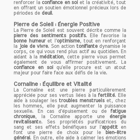
et en République Tchèque.
renforcer la
confiance en soi
et la créativité, tout
La composition chimique de la cornaline
en offrant un soutien émotionnel précieux lors de
périodes de
deuil
.
est principalement constituée de
dioxyde de silicium (SiO2), et sa
Pierre de Soleil : Énergie Positive
coloration est due à la présence
La Pierre de Soleil est souvent décrite comme la
d'impuretés de fer. Cette pierre est
pierre des sentiments positifs
. Elle favorise la
bonne humeur
et l'
optimisme
, tout en renforçant
appréciée non seulement pour sa
la
joie de vivre
. Son action
tonifiante
dynamise le
couleur vibrante, mais aussi pour sa
corps, ce qui vous rend plus actif au quotidien. En
dureté, qui varie entre 6,5 et 7 sur
aidant à la
méditation
, cette pierre vous permet
également de vous affirmer positivement. La
l'échelle de Mohs, ce qui la rend adaptée
confiance en soi
qu'elle procure est un atout
aux bijoux et objets décoratifs.
majeur pour faire face aux défis de la vie.
Les Vertus de la Cornaline
Cornaline : Équilibre et Vitalité
La Cornaline est une pierre particulièrement
1. Énergie et Vitalité
appréciée pour ses vertus liées à la
fertilité
. Elle
La cornaline est souvent appelée la
aide à soulager les
troubles menstruels
et, chez
pierre de l'énergie. Elle est réputée pour
les hommes, elle peut augmenter la puissance
sexuelle. En cas d'épuisement ou de
fatigue
stimuler la motivation et encourager la
chronique
, la Cornaline apporte une
énergie
prise d'initiative. Son éclat chaleureux
revitalisant
e. Ses propriétés purificatrices du
est synonyme de vitalité et de
sang et ses effets bénéfiques sur l'
appétit
en
font une pierre de choix pour le
bien-être
dynamisme. Si vous traversez une
général
. En outre, elle aide à calmer les émotions