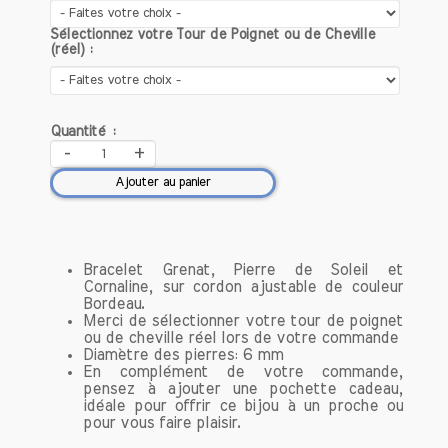
Aujourd'hui, la cornaline continue d'être
Sélectionnez votre Tour de Poignet ou de Cheville
(réel) :
prisée non seulement pour sa beauté,
mais aussi pour ses vertus énergétiques
et émotionnelles dans le domaine de la
lithothérapie. On lui attribue des
Quantité :
propriétés apaisantes, qui aident à
-
+
surmonter la peur et l'anxiété, tout en
Ajouter au panier
favorisant la motivation et
l'enthousiasme. Les praticiens de la
lithothérapie recommandent souvent la
cornaline pour ceux qui cherchent à
Bracelet Grenat, Pierre de Soleil et
renforcer leur confiance en eux et à
Cornaline, sur cordon ajustable de couleur
stimuler leur créativité.
Bordeau.
Merci de sélectionner votre tour de poignet
ou de cheville réel lors de votre commande
En résumé, la cornaline est bien plus
Diamètre des pierres: 6 mm
qu'une simple gemme; elle est un
En complément de votre commande,
symbole riche d'histoire et de
pensez à ajouter une pochette cadeau,
idéale pour offrir ce bijou à un proche ou
spiritualité. Que ce soit pour ses
pour vous faire plaisir.
propriétés protectrices, son rôle dans