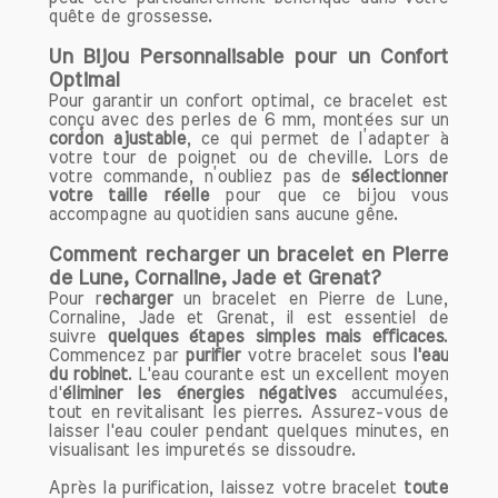
quête de grossesse.
3. Équilibre Émotionnel
Un Bijou Personnalisable pour un Confort
La cornaline favorise l'équilibre
Optimal
émotionnel en apaisant les émotions
Pour garantir un confort optimal, ce bracelet est
tumultueuses et en réduisant le stress.
conçu avec des perles de 6 mm, montées sur un
cordon ajustable
, ce qui permet de l’adapter à
Son énergie positive permet de se
votre tour de poignet ou de cheville. Lors de
recentrer et de retrouver la clarté
votre commande, n’oubliez pas de
sélectionner
d'esprit. En intégrant la cornaline dans
votre taille réelle
pour que ce bijou vous
accompagne au quotidien sans aucune gêne.
votre vie quotidienne, que ce soit à
travers des bijoux ou d'autres objets,
Comment recharger un bracelet en Pierre
vous pourriez constater une
de Lune, Cornaline, Jade et Grenat?
amélioration significative de votre bien-
Pour r
echarger
un bracelet en Pierre de Lune,
être émotionnel. Elle peut également
Cornaline, Jade et Grenat, il est essentiel de
suivre
aider à libérer des blocages
quelques étapes simples mais efficaces
.
Commencez par
purifier
votre bracelet sous
l'eau
émotionnels, vous permettant de vivre
du robinet
. L'eau courante est un excellent moyen
pleinement le moment présent.
d'
éliminer les énergies négatives
accumulées,
tout en revitalisant les pierres. Assurez-vous de
laisser l'eau couler pendant quelques minutes, en
Propriétés Physiques de la Cornaline
visualisant les impuretés se dissoudre.
1. Soutien au Système Immunitaire
Après la purification, laissez votre bracelet
toute
Sur le plan physique, la cornaline est