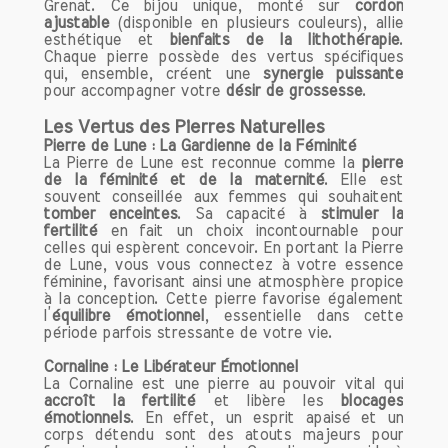
et en République Tchèque.
Grenat. Ce bijou unique, monté sur
cordon
ajustable
(disponible en plusieurs couleurs), allie
La composition chimique de la cornaline
esthétique et
bienfaits de la lithothérapie
.
est principalement constituée de
Chaque pierre possède des vertus spécifiques
dioxyde de silicium (SiO2), et sa
qui, ensemble, créent une
synergie puissante
coloration est due à la présence
pour accompagner votre
désir de grossesse
.
d'impuretés de fer. Cette pierre est
Les Vertus des Pierres Naturelles
appréciée non seulement pour sa
Pierre de Lune : La Gardienne de la Féminité
couleur vibrante, mais aussi pour sa
La Pierre de Lune est reconnue comme la
pierre
dureté, qui varie entre 6,5 et 7 sur
de la féminité et de la maternité
. Elle est
souvent conseillée aux femmes qui souhaitent
l'échelle de Mohs, ce qui la rend adaptée
tomber enceintes
. Sa capacité à
stimuler la
aux bijoux et objets décoratifs.
fertilité
en fait un choix incontournable pour
celles qui espèrent concevoir. En portant la Pierre
de Lune, vous vous connectez à votre essence
Les Vertus de la Cornaline
féminine, favorisant ainsi une atmosphère propice
1. Énergie et Vitalité
à la conception. Cette pierre favorise également
La cornaline est souvent appelée la
l’
équilibre émotionnel
, essentielle dans cette
période parfois stressante de votre vie.
pierre de l'énergie. Elle est réputée pour
stimuler la motivation et encourager la
Cornaline : Le Libérateur Émotionnel
prise d'initiative. Son éclat chaleureux
La Cornaline est une pierre au pouvoir vital qui
accroît la fertilité
et libère les
blocages
est synonyme de vitalité et de
émotionnels
. En effet, un esprit apaisé et un
dynamisme. Si vous traversez une
corps détendu sont des atouts majeurs pour