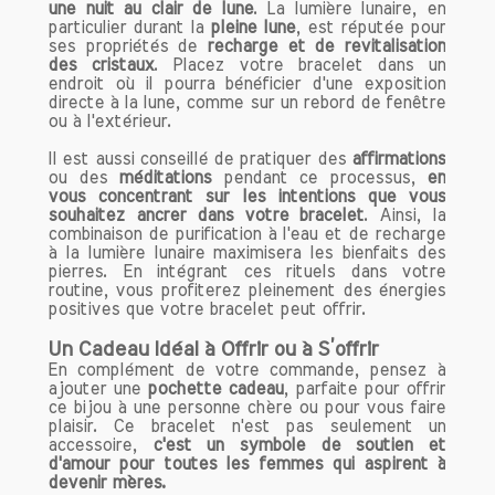
une nuit au clair de lune
. La lumière lunaire, en
souvent utilisée pour renforcer le
particulier durant la
pleine lune
, est réputée pour
système immunitaire. Elle est également
ses propriétés de
recharge et de revitalisation
associée à la santé des organes
des cristaux
. Placez votre bracelet dans un
endroit où il pourra bénéficier d'une exposition
internes, notamment le foie et les reins.
directe à la lune, comme sur un rebord de fenêtre
En portant cette pierre, vous pourriez
ou à l'extérieur.
bénéficier d'une meilleure vitalité
Il est aussi conseillé de pratiquer des
affirmations
générale, contribuant ainsi à votre bien-
ou des
méditations
pendant ce processus,
en
être physique. La cornaline est
vous concentrant sur les intentions que vous
également considérée comme favorable
souhaitez ancrer dans votre bracelet
. Ainsi, la
combinaison de purification à l'eau et de recharge
à la vitalité et à la fertilité.
à la lumière lunaire maximisera les bienfaits des
pierres. En intégrant ces rituels dans votre
2. Soulagement des Douleurs
routine, vous profiterez pleinement des énergies
positives que votre bracelet peut offrir.
Certaines traditions de lithothérapie
affirment que la cornaline peut aider à
Un Cadeau Idéal à Offrir ou à S’offrir
soulager les douleurs, notamment celles
En complément de votre commande, pensez à
liées aux menstruations ou aux maux de
ajouter une
pochette cadeau
, parfaite pour offrir
dos. Son énergie apaisante pourrait
ce bijou à une personne chère ou pour vous faire
plaisir. Ce bracelet n'est pas seulement un
contribuer à améliorer votre confort au
accessoire,
c'est un symbole de soutien et
quotidien. De plus, elle est parfois
d'amour pour toutes les femmes qui aspirent à
utilisée pour aider à la digestion et pour
devenir mères.