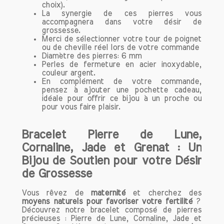
l'expression artistique ou son utilisation
choix).
en lithothérapie, la cornaline continue de
La synergie de ces pierres vous
accompagnera dans votre désir de
captiver et d'inspirer ceux qui la portent.
grossesse.
Si vous cherchez une pierre qui allie
Merci de sélectionner votre tour de poignet
beauté et puissance spirituelle, la
ou de cheville réel lors de votre commande
Diamètre des pierres: 6 mm
cornaline est un excellent choix.
Perles de fermeture en acier inoxydable,
couleur argent.
Origine et Composition de la
En complément de votre commande,
pensez à ajouter une pochette cadeau,
Cornaline
idéale pour offrir ce bijou à un proche ou
La cornaline est une variété de
pour vous faire plaisir.
calcédoine, qui est elle-même une forme
microcristalline de silice. Sa couleur peut
Bracelet Pierre de Lune,
varier du jaune orangé au rouge
Cornaline, Jade et Grenat : Un
profond, en passant par des nuances
Bijou de Soutien pour votre Désir
intermédiaires. Cette pierre se forme
généralement dans des dépôts
de Grossesse
volcaniques et s’amorce souvent à
partir de crevasses dans les roches. Les
Vous rêvez de
maternité
et cherchez des
moyens naturels pour favoriser votre fertilité
?
principaux gisements de cornaline se
Découvrez notre bracelet composé de pierres
trouvent en Inde, au Brésil, en Uruguay
précieuses : Pierre de Lune, Cornaline, Jade et