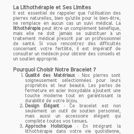
réduire l'inflammation.
La Lithothérapie et Ses Limites
Il est essentiel de rappeler que l'utilisation des
Cornaline et Signe Astrologique
pierres naturelles, bien qu'utile pour le bien-être,
La cornaline est particulièrement
ne remplace en aucun cas un suivi médical. La
lithothérapie
peut être un complément bénéfique,
associée au signe du Lion, qui est connu
mais elle ne doit jamais se substituer à un
pour sa force, sa créativité et sa
traitement médical prescrit par un professionnel
passion. Elle peut également bénéficier
de santé. Si vous rencontrez des difficultés
concernant votre fertilité, il est impératif de
aux personnes nées sous le signe du
consulter un médecin pour obtenir des conseils et
Bélier et du Scorpion. Chaque signe peut
un soutien approprié.
tirer profit de l'énergie de la cornaline
pour renforcer ses traits positifs et
Pourquoi Choisir Notre Bracelet ?
Qualité des Matériaux
: Nos pierres sont
atténuer les influences négatives.
soigneusement sélectionnées pour leurs
propriétés et leur beauté. Les perles de
Cornaline et Chakras
fermeture en acier inoxydable ajoutent une
touche moderne tout en garantissant la
En lithothérapie, la cornaline est
durabilité de votre bijou.
souvent liée au chakra sacré, qui se
Design Élégant
: Ce bracelet est non
situe juste en dessous du nombril. Ce
seulement un outil de soutien personnel,
chakra est associé à la créativité, à la
mais aussi un accessoire élégant qui
complète toutes vos tenues.
sexualité et aux émotions. En activant
Approche Holistique
: En intégrant la
ce centre énergétique, la cornaline peut
lithothérapie dans votre vie quotidienne,