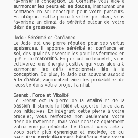
période de fatigue ou de démotivation,
favoriser la conception. La Cornaline vous aide à
surmonter les peurs et les doutes
porter un bijou en cornaline peut vous
, instaurant une
confiance en soi bénéfique pour votre parcours.
revitaliser. Cette pierre est
En intégrant cette pierre à votre quotidien, vous
particulièrement recommandée pour les
favorisez un climat de
sérénité
autour de votre
personnes cherchant à surmonter des
désir de grossesse
.
obstacles ou à démarrer un nouveau
Jade : Sérénité et Confiance
projet.
Le Jade est une pierre réputée pour ses
vertus
apaisantes
. Il apporte
sérénité
et
confiance en
soi
, des qualités essentielles pour les femmes en
2. Confiance en Soi
quête de
maternité
. En portant ce bracelet, vous
La cornaline est un excellent allié pour
cultiverez une énergie positive qui vous aidera à
renforcer la confiance en soi. Elle aide à
surmonter les défis émotionnels liés à la
conception
. De plus, le Jade est souvent associé
surmonter les peurs et les doutes, ce
à la
chance
, augmentant ainsi les probabilités de
qui permet de s'affirmer plus facilement
réussite dans votre projet familial.
dans les relations personnelles et
professionnelles. En portant de la
Grenat : Force et Vitalité
Le Grenat est la pierre de la
vitalité
et de la
cornaline, vous pourriez vous sentir plus
passion
. Il stimule la
libido
et apporte force dans
audacieux et prêt à relever de nouveaux
vos initiatives. En intégrant cette pierre à votre
défis. C'est une pierre qui favorise
bracelet, vous renforcez non seulement votre
désir de maternité, mais vous boostez également
l'assertivité, vous permettant
votre énergie générale. Le Grenat vous aide à
d'exprimer vos pensées et vos besoins
vous sentir plus
dynamique
et
motivée
, ce qui
sans crainte.
peut être particulièrement bénéfique dans votre