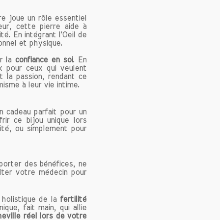
t réputée
 Son éclat
gre joue un rôle essentiel
ur, cette pierre aide à
 Si vous
ité. En intégrant l'Oeil de
 bijou en
onnel et physique.
lièrement
obstacles
r la
confiance en soi
. En
ix pour ceux qui veulent
t la passion, rendant ce
isme à leur vie intime.
 soi. Elle
n cadeau parfait pour un
'affirmer
ir ce bijou unique lors
elles. En
nité, ou simplement pour
x et prêt
ertivité,
ainte.
apporter des bénéfices, ne
lter votre médecin pour
 émotions
holistique de la
fertilité
permet de
que, fait main, qui allie
 cornaline
eville réel lors de votre