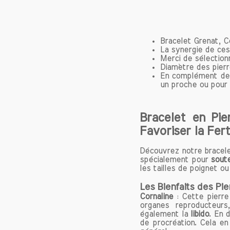
utilisati
ceux qui
puissance
Bracelet Grenat, Co
La synergie de ces 
Origine 
Merci de sélection
La corna
Diamètre des pier
microcri
En complément de 
un proche ou pour v
rouge pr
se form
souvent 
Bracelet en Pie
de corna
Favoriser la Fert
Tchèque.
La compo
Découvrez notre bracelet
de dioxy
spécialement pour
soute
d'impure
les tailles de poignet o
couleur v
Les Bienfaits des Pie
l'échelle
Cornaline
: Cette pierr
organes reproducteurs,
Les Vert
également la
libido
. En d
de procréation. Cela en 
1. Énergie