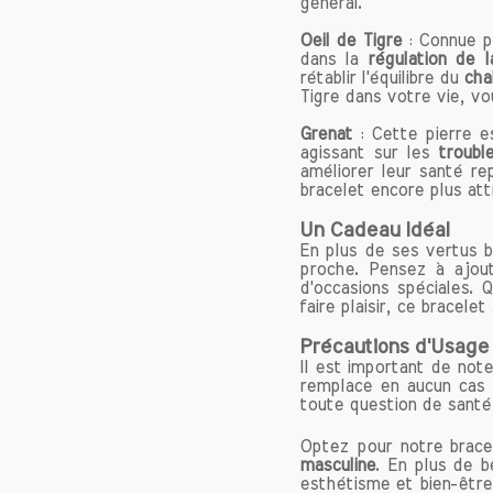
général.
La cornal
pour stim
Oeil de Tigre
: Connue p
dans la
régulation de l
chaleur
rétablir l'équilibre du
cha
traverse
Tigre dans votre vie, vo
cornalin
Grenat
: Cette pierre e
recomman
agissant sur les
troubl
ou à dém
améliorer leur santé re
bracelet encore plus at
2. Confi
Un Cadeau Idéal
La cornal
En plus de ses vertus b
aide à s
proche. Pensez à ajo
plus fac
d'occasions spéciales. 
portant d
faire plaisir, ce bracele
à relever
Précautions d'Usage
vous per
Il est important de noter
remplace en aucun cas 
3. Équili
toute question de santé
La corna
Optez pour notre bracel
tumultue
masculine
. En plus de b
se recent
esthétisme et bien-être