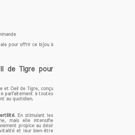
d'inspirer
beauté et
commande
une forme
orangé au
e pour offrir ce bijou à
te pierre
s’amorce
gisements
il de Tigre pour
épublique
onstituée
e et Oeil de Tigre, conçu
 présence
pte parfaitement à toutes
t pour sa
nt au quotidien.
 et 7 sur
coratifs.
rtilité
. En stimulant les
e, mais elle intensifie
onnement propice au désir
italité et leur bien-être