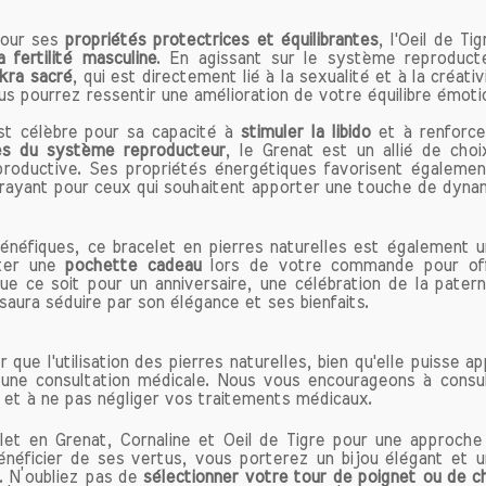
ine est souvent appelée la pierre de l'énergie. Elle es
uler la motivation et encourager la prise d'initiative.
our ses
propriétés protectrices et équilibrantes
, l'Oeil de Ti
a fertilité masculine
. En agissant sur le système reproducte
eux est synonyme de vitalité et de dynamisme.
kra sacré
, qui est directement lié à la sexualité et à la créativ
z une période de fatigue ou de démotivation, porter un
us pourrez ressentir une amélioration de votre équilibre émoti
e peut vous revitaliser. Cette pierre est particu
st célèbre pour sa capacité à
dée pour les personnes cherchant à surmonter des 
stimuler la libido
et à renforce
es du système reproducteur
, le Grenat est un allié de cho
arrer un nouveau projet.
productive. Ses propriétés énergétiques favorisent égalemen
trayant pour ceux qui souhaitent apporter une touche de dynam
ance en Soi
ine est un excellent allié pour renforcer la confiance en
énéfiques, ce bracelet en pierres naturelles est également u
urmonter les peurs et les doutes, ce qui permet de s
uter une
pochette cadeau
lors de votre commande pour offr
ilement dans les relations personnelles et professionn
Que ce soit pour un anniversaire, une célébration de la pater
e la cornaline, vous pourriez vous sentir plus audacieu
t saura séduire par son élégance et ses bienfaits.
 de nouveaux défis. C'est une pierre qui favorise l'ass
mettant d'exprimer vos pensées et vos besoins sans cr
 que l'utilisation des pierres naturelles, bien qu'elle puisse 
une consultation médicale. Nous vous encourageons à consu
bre Émotionnel
 et à ne pas négliger vos traitements médicaux.
line favorise l'équilibre émotionnel en apaisant les
et en Grenat, Cornaline et Oeil de Tigre pour une approche 
uses et en réduisant le stress. Son énergie positive 
énéficier de ses vertus, vous porterez un bijou élégant et uni
rer et de retrouver la clarté d'esprit. En intégrant la
. N’oubliez pas de
sélectionner votre tour de poignet ou de ch