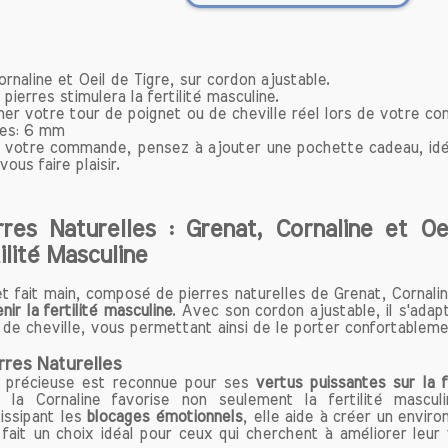
on en lithothérapie, la cornaline continue de captiver et 
 la portent. Si vous cherchez une pierre qui allie 
 spirituelle, la cornaline est un excellent choix.
rnaline et Oeil de Tigre, sur cordon ajustable.
pierres stimulera la fertilité masculine.
et Composition de la Cornaline
ner votre tour de poignet ou de cheville réel lors de votre 
line est une variété de calcédoine, qui est elle-même 
res: 6 mm
stalline de silice. Sa couleur peut varier du jaune 
votre commande, pensez à ajouter une pochette cadeau, idéal
ous faire plaisir.
ofond, en passant par des nuances intermédiaires. Cet
e généralement dans des dépôts volcaniques et 
à partir de crevasses dans les roches. Les principaux 
rres Naturelles : Grenat, Cornaline et Oe
line se trouvent en Inde, au Brésil, en Uruguay et en R
ilité Masculine
sition chimique de la cornaline est principalement c
 fait main, composé de pierres naturelles de Grenat, Cornalin
de de silicium (SiO2), et sa coloration est due à la
nir la fertilité masculine
. Avec son cordon ajustable, il s'ada
tés de fer. Cette pierre est appréciée non seulemen
u de cheville, vous permettant ainsi de le porter confortableme
ibrante, mais aussi pour sa dureté, qui varie entre 6,5
rres Naturelles
 de Mohs, ce qui la rend adaptée aux bijoux et objets dé
e précieuse est reconnue pour ses
vertus puissantes sur la fe
 la Cornaline favorise non seulement la fertilité masculin
us de la Cornaline
issipant les
blocages émotionnels
, elle aide à créer un envir
fait un choix idéal pour ceux qui cherchent à améliorer leur v
 et Vitalité