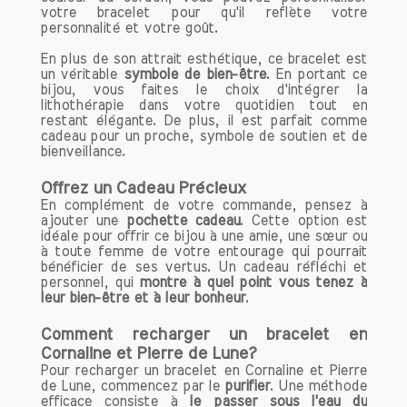
alliée précieuse.
votre bracelet pour qu'il reflète votre
personnalité et votre goût.
Harmoniser les énergies pour la fertilité
En plus de son attrait esthétique, ce bracelet est
L'utilisation de pierres naturelles pour
un véritable
symbole de bien-être
. En portant ce
bijou, vous faites le choix d'intégrer la
améliorer la fertilité
peut offrir un
lithothérapie dans votre quotidien tout en
soutien émotionnel et énergétique aux
restant élégante. De plus, il est parfait comme
femmes et aux hommes en quête de
cadeau pour un proche, symbole de soutien et de
bienveillance.
procréation. Que ce soit en portant des
bijoux en pierre, en les plaçant sous
Offrez un Cadeau Précieux
l'oreiller ou en les tenant lors de
En complément de votre commande, pensez à
méditations, les possibilités d'intégrer
ajouter une
pochette cadeau
. Cette option est
ces cristaux dans votre vie quotidienne
idéale pour offrir ce bijou à une amie, une sœur ou
à toute femme de votre entourage qui pourrait
sont multiples. Cependant, il est
bénéficier de ses vertus. Un cadeau réfléchi et
important de garder à l'esprit que les
personnel, qui
montre à quel point vous tenez à
pierres ne remplacent pas l'avis médical.
leur bien-être et à leur bonheur
.
Elles peuvent être un complément à un
Comment recharger un bracelet en
mode de vie sain et à des traitements
Cornaline et Pierre de Lune?
médicaux appropriés.
Pour recharger un bracelet en Cornaline et Pierre
de Lune, commencez par le
purifier
. Une méthode
Suggestions d'utilisation
efficace consiste à
le passer sous l'eau du