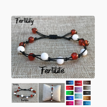
considérée comme l'
une des pierres les
plus puissantes pour les femmes
souhaitant concevoir. Elle est réputée
pour sa capacité à
stimuler la fertilité
en
équilibrant les hormones et en
régularisant les cycles menstruels. Sa
douceur apaisante aide également à
surmonter les
blocages émotionnels
qui
pourraient entraver le désir de
maternité. De plus, la Pierre de Lune est
protectrice
pendant la grossesse,
contribuant à apaiser les inquiétudes et
à améliorer le
bien-être
général de la
future maman.
Cornaline : Une alliée pour les organes
reproducteurs
La Cornaline est une pierre dynamique
qui joue un rôle essentiel dans
l'
amélioration de la fertilité
. Elle est