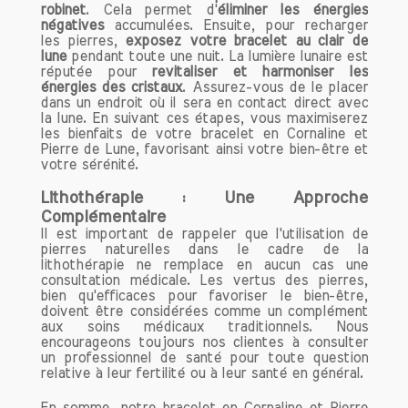
Porter des bijoux en pierres
robinet
. Cela permet d'
éliminer les énergies
négatives
accumulées. Ensuite, pour recharger
naturelles
: Colliers, bracelets ou
les pierres,
exposez votre bracelet au clair de
boucles d'oreilles peuvent être
lune
pendant toute une nuit. La lumière lunaire est
portés au quotidien.
réputée pour
revitaliser et harmoniser les
énergies des cristaux
. Assurez-vous de le placer
Méditation avec les pierres
: Prenez
dans un endroit où il sera en contact direct avec
quelques instants pour vous
la lune. En suivant ces étapes, vous maximiserez
concentrer sur les vertus de votre
les bienfaits de votre bracelet en Cornaline et
pierre en la tenant dans vos mains.
Pierre de Lune, favorisant ainsi votre bien-être et
votre sérénité.
Créer un espace sacré
: Disposez
des pierres dans un endroit calme
Lithothérapie : Une Approche
de votre maison pour favoriser la
Complémentaire
méditation et la relaxation.
Il est important de rappeler que l'utilisation de
Utilisation lors de rituels
: Intégrez
pierres naturelles dans le cadre de la
lithothérapie ne remplace en aucun cas une
les pierres dans des rituels de
consultation médicale. Les vertus des pierres,
pleine lune ou d'autres moments de
bien qu'efficaces pour favoriser le bien-être,
connexion spirituelle.
doivent être considérées comme un complément
aux soins médicaux traditionnels. Nous
encourageons toujours nos clientes à consulter
En intégrant ces pratiques dans votre
un professionnel de santé pour toute question
quotidien, vous pourrez harmoniser vos
relative à leur fertilité ou à leur santé en général.
énergies et
favoriser un environnement