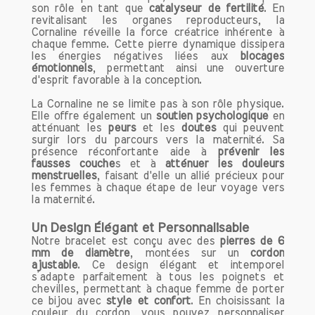
son rôle en tant que
catalyseur de fertilité
. En
positive
, apportant
force
et
courage
revitalisant les organes reproducteurs, la
dans les moments difficiles. En libérant
Cornaline réveille la force créatrice inhérente à
les
blocages émotionnels
, la Pierre de
chaque femme. Cette pierre dynamique dissipera
les énergies négatives liées aux
blocages
Lave permet de gérer les émotions
émotionnels
, permettant ainsi une ouverture
négatives telles que la colère et le
d'esprit favorable à la conception.
stress, favorisant ainsi un
état d'esprit
serein
.
La Cornaline ne se limite pas à son rôle physique.
Elle offre également un
soutien psychologique
en
atténuant les
peurs
et les
doutes
qui peuvent
Citrine : Joie et bonne humeur
surgir lors du parcours vers la maternité. Sa
présence réconfortante aide à
prévenir les
La Citrine est souvent appelée la pierre
fausses couche
s et à
atténuer les douleurs
de la bonne humeur. Elle est
menstruelles
, faisant d'elle un allié précieux pour
parfaitement
adaptée aux couples en
les femmes à chaque étape de leur voyage vers
parcours de fertilité
, car elle aide à
la maternité.
apaiser les angoisses
et à renforcer
Un Design Élégant et Personnalisable
l'énergie vitale. En agissant comme un
Notre bracelet est conçu avec des
pierres de 6
bouclier contre les influences négatives,
mm de diamètre
, montées sur un
cordon
la Citrine favorise une atmosphère
ajustable
. Ce design élégant et intemporel
positive, essentielle pour la conception.
s’adapte parfaitement à tous les poignets et
chevilles, permettant à chaque femme de porter
Sa capacité à atténuer l'agressivité et à
ce bijou avec
style et confort
. En choisissant la
promouvoir la
paix intérieure
en fait une
couleur du cordon, vous pouvez personnaliser