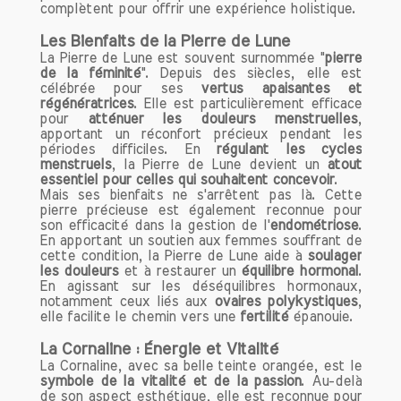
complètent pour offrir une expérience holistique.
Grenat et Aventurine : Vitalité et espoir
Le Grenat est une pierre énergisante qui
Les Bienfaits de la Pierre de Lune
booste la libido
et apporte force et
La Pierre de Lune est souvent surnommée "
pierre
vitalité. Elle est souvent utilisée par les
de la féminité
". Depuis des siècles, elle est
célébrée pour ses
vertus apaisantes et
hommes pour
améliorer leur fertilité
.
régénératrices
. Elle est particulièrement efficace
L'Aventurine, quant à elle, calme les
pour
atténuer les douleurs menstruelles
,
angoisses et
ravive l'espoir
, créant un
apportant un réconfort précieux pendant les
périodes difficiles. En
régulant les cycles
environnement émotionnel favorable à
menstruels
, la Pierre de Lune devient un
atout
la conception. Ensemble, ces pierres
essentiel pour celles qui souhaitent concevoir
.
peuvent représenter un soutien
Mais ses bienfaits ne s'arrêtent pas là. Cette
pierre précieuse est également reconnue pour
important pour les couples qui
son efficacité dans la gestion de l'
endométriose
.
traversent des défis émotionnels.
En apportant un soutien aux femmes souffrant de
cette condition, la Pierre de Lune aide à
soulager
les douleurs
et à restaurer un
équilibre hormonal
.
Pierre de Lave : Pour surmonter les
En agissant sur les déséquilibres hormonaux,
obstacles
notamment ceux liés aux
ovaires polykystiques
,
Lorsqu'il s'agit de faire face à des défis
elle facilite le chemin vers une
fertilité
épanouie.
liés à l'
infertilité
ou à un parcours en
La Cornaline : Énergie et Vitalité
PMA
, la Pierre de Lave est un choix
La Cornaline, avec sa belle teinte orangée, est le
judicieux. Elle aide à vivre l’instant
symbole de la vitalité et de la passion
. Au-delà
présent et à
cultiver une attitude
de son aspect esthétique, elle est reconnue pour