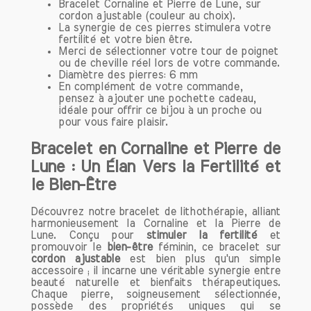
Bracelet Cornaline et Pierre de Lune, sur
accouchement difficile, le Quartz Rose
cordon ajustable (couleur au choix).
peut également aider les jeunes mères à
La synergie de ces pierres stimulera votre
fertilité et votre bien être.
surmonter le
Baby Blues
et à retrouver
Merci de sélectionner votre tour de poignet
un équilibre émotionnel. En favorisant
ou de cheville réel lors de votre commande.
une ambiance calme et réconfortante,
Diamètre des pierres: 6 mm
cette pierre contribue à la fois à la
En complément de votre commande,
pensez à ajouter une pochette cadeau,
fertilité
et au bien-être général.
idéale pour offrir ce bijou à un proche ou
pour vous faire plaisir.
Jade : Chance et sérénité
Bracelet en Cornaline et Pierre de
Le Jade est une autre pierre précieuse
Lune : Un Élan Vers la Fertilité et
souvent associée à la
fertilité
. Ses
propriétés apaisantes favorisent la
le Bien-Être
confiance en soi
et la
sérénité
, éléments
Découvrez notre bracelet de lithothérapie, alliant
cruciaux pour les couples qui souhaitent
harmonieusement la Cornaline et la Pierre de
concevoir. Considérée comme une
Lune. Conçu pour
stimuler la fertilité
et
pierre
porte-bonheur
, le Jade aide à
promouvoir le
bien-être
féminin, ce bracelet sur
attirer des énergies positives, ce qui
cordon ajustable
est bien plus qu'un simple
accessoire ; il incarne une véritable synergie entre
peut être particulièrement bénéfique
beauté naturelle et bienfaits thérapeutiques.
lors de traitements de fertilité.
Chaque pierre, soigneusement sélectionnée,
possède des propriétés uniques qui se