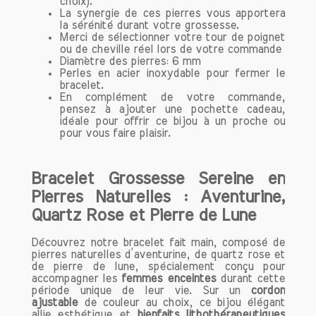
choix).
révèle être un véritable allié. Elle aide à
La synergie de ces pierres vous
apportera
calmer les émotions tumultueuses,
la sérénité durant votre grossesse.
favorisant ainsi une sensation de paix
Merci de sélectionner votre tour de poignet
ou de cheville réel lors de votre commande
intérieure. De nombreuses personnes
Diamètre des pierres: 6 mm
l'utilisent pour méditer ou lors de
Perles en acier inoxydable pour fermer le
pratiques de relaxation.
bracelet.
En complément de votre commande,
pensez à ajouter une pochette cadeau,
2. Développement de l'Intuition et de
idéale pour offrir ce bijou à un proche ou
l'Imagination
pour vous faire plaisir.
La Pierre de Lune est également
célébrée pour sa capacité à stimuler
Bracelet Grossesse Sereine en
l'intuition et la créativité. Que vous
soyez artiste, écrivain ou simplement en
Pierres Naturelles : Aventurine,
quête d'inspiration, cette gemme peut
Quartz Rose et Pierre de Lune
être un puissant catalyseur. Ses
vibrations douces favorisent
Découvrez notre bracelet fait main, composé de
pierres naturelles d’aventurine, de quartz rose et
l'émergence d'idées nouvelles et aident
de pierre de lune, spécialement conçu pour
à canaliser les émotions créatives.
accompagner les
femmes enceintes
durant cette
Intégrer la Pierre de Lune dans votre
période unique de leur vie. Sur un
cordon
espace de travail ou la porter sous
ajustable
de couleur au choix, ce bijou élégant
allie esthétique et
bienfaits lithothérapeutiques