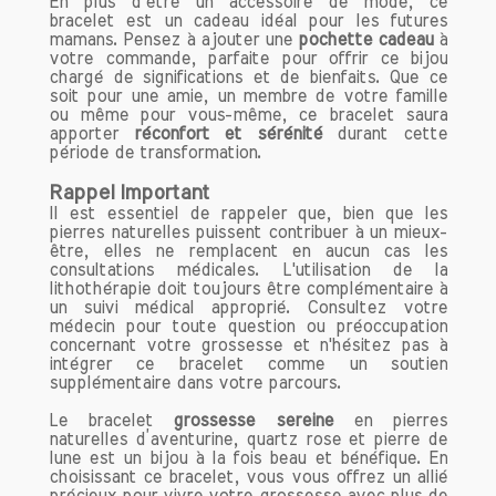
En plus d’être un accessoire de mode, ce
6. Soutien à la Santé Féminine
bracelet est un cadeau idéal pour les futures
mamans. Pensez à ajouter une
pochette cadeau
à
Un aspect souvent méconnu de la Pierre
votre commande, parfaite pour offrir ce bijou
de Lune est son rôle dans le soutien à la
chargé de significations et de bienfaits. Que ce
santé féminine. Elle est particulièrement
soit pour une amie, un membre de votre famille
ou même pour vous-même, ce bracelet saura
bénéfique pour les femmes, car elle les
apporter
réconfort et sérénité
durant cette
accompagne tout au long des
période de transformation.
différentes phases de leur vie. Elle aide à
équilibrer les cycles menstruels, soulage
Rappel Important
Il est essentiel de rappeler que, bien que les
les douleurs liées aux menstruations et
pierres naturelles puissent contribuer à un mieux-
favorise la fertilité. De nombreuses
être, elles ne remplacent en aucun cas les
femmes portent la Pierre de Lune pour
consultations médicales. L'utilisation de la
bénéficier de son soutien pendant la
lithothérapie doit toujours être complémentaire à
un suivi médical approprié. Consultez votre
grossesse et l'accouchement, ainsi que
médecin pour toute question ou préoccupation
pour une meilleure connexion avec leur
concernant votre grossesse et n'hésitez pas à
féminin sacré.
intégrer ce bracelet comme un soutien
supplémentaire dans votre parcours.
Comment Utiliser la Pierre de Lune
Le bracelet
grossesse sereine
en pierres
au Quotidien
naturelles d’aventurine, quartz rose et pierre de
lune est un bijou à la fois beau et bénéfique. En
Incorporer la Pierre de Lune dans votre
choisissant ce bracelet, vous vous offrez un allié
vie quotidienne est une excellente