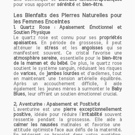
forme de bijou peut considérablement
pour vous apporter
sérénité
et
bien-être
.
enrichir votre processus créatif.
Les Bienfaits des Pierres Naturelles pour
3. Bien-être Relationnel et Émotionnel
les Femmes Enceintes
1. Quartz Rose : Apaisement Émotionnel et
Sur le plan relationnel, la Pierre de Lune
Soutien Physique
est souvent associée au bonheur
Le quartz rose est connu pour ses
propriétés
conjugal et à l'harmonie dans les
apaisantes
. En période de grossesse, il peut
relations. Elle encourage la
atténuer le
stress
et les
angoisses
qui se
manifestent souvent. Ce cristal favorise une
compréhension et la tolérance entre
atmosphère sereine
, essentielle pour le
bien-être
partenaires, apportant douceur et paix
de la maman et du bébé
. De plus, le quartz rose
dans les interactions. Utilisée lors de
soutient le système sanguin, réduisant les risques
de
varices
, de
jambes lourdes
et d'œdèmes, tout
rituels de couple ou simplement en étant
en maintenant une tension artérielle équilibrée.
portée par les partenaires, elle favorise
Après un accouchement difficile, il aide
un climat d'amour et de respect mutuel.
également les jeunes mères à surmonter le
Baby
Blues
, leur offrant un soutien émotionnel crucial.
4. Protection Contre les Énergies
2. Aventurine : Apaisement et Positivité
Négatives
L’aventurine est une
pierre exceptionnellement
positive
, idéale pour réduire l’
irritabilité
souvent
Dans un environnement où les énergies
ressentie pendant la grossesse. Elle aide à
négatives peuvent facilement nous
calmer les nausées
matinales et favorise une
affecter, la Pierre de Lune agit comme
attitude optimiste face aux défis de la maternité.