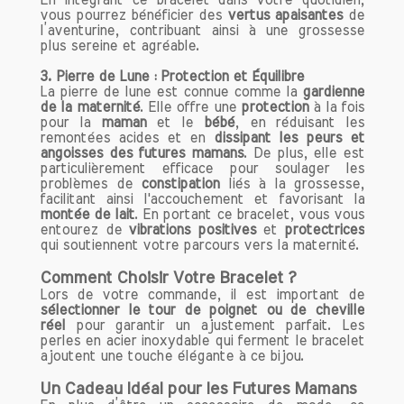
En intégrant ce bracelet dans votre quotidien,
un bouclier protecteur. Elle offre une
vous pourrez bénéficier des
vertus apaisantes
de
sensation de sécurité et de protection,
l’aventurine, contribuant ainsi à une grossesse
permettant de rester centré et serein
plus sereine et agréable.
face aux influences extérieures.
3. Pierre de Lune : Protection et Équilibre
Nombreux sont ceux qui choisissent de
La pierre de lune est connue comme la
gardienne
porter cette pierre pour se protéger des
de la maternité
. Elle offre une
protection
à la fois
ondes négatives, qu'elles proviennent
pour la
maman
et le
bébé
, en réduisant les
remontées acides et en
dissipant les peurs et
d'autres personnes ou de leurs propres
angoisses des futures mamans
. De plus, elle est
pensées.
particulièrement efficace pour soulager les
problèmes de
constipation
liés à la grossesse,
facilitant ainsi l'accouchement et favorisant la
5. Espoir et Pureté
montée de lait
. En portant ce bracelet, vous vous
La Pierre de Lune est souvent
entourez de
vibrations positives
et
protectrices
considérée comme la pierre de l'espoir
qui soutiennent votre parcours vers la maternité.
et de la pureté. Elle incarne les idéaux
Comment Choisir Votre Bracelet ?
de renouveau, de transformation et de
Lors de votre commande, il est important de
croissance personnelle. Son énergie
sélectionner le tour de poignet ou de cheville
douce et apaisante encourage la
réel
pour garantir un ajustement parfait. Les
réflexion et l'auto-exploration, aidant
perles en acier inoxydable qui ferment le bracelet
ajoutent une touche élégante à ce bijou.
ainsi à surmonter les obstacles et à
embrasser le changement.
Un Cadeau Idéal pour les Futures Mamans