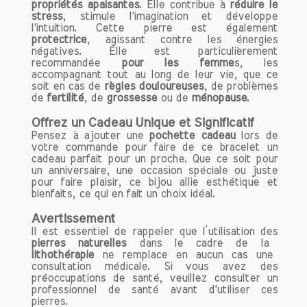
propriétés apaisantes
. Elle contribue à
réduire le
stress
, stimule l'imagination et développe
l'intuition. Cette pierre est également
protectrice
, agissant contre les énergies
négatives. Elle est particulièrement
recommandée
pour les femme
s, les
accompagnant tout au long de leur vie, que ce
soit en cas de
règles douloureuses
, de problèmes
de
fertilité
, de
grossesse
ou de
ménopause
.
Offrez un Cadeau Unique et Significatif
Pensez à ajouter une
pochette cadeau
lors de
votre commande pour faire de ce bracelet un
cadeau parfait pour un proche. Que ce soit pour
un anniversaire, une occasion spéciale ou juste
pour faire plaisir, ce bijou allie esthétique et
bienfaits, ce qui en fait un choix idéal.
Avertissement
Il est essentiel de rappeler que l’utilisation des
pierres naturelles
dans le cadre de la
lithothérapie
ne remplace en aucun cas une
consultation médicale. Si vous avez des
préoccupations de santé, veuillez consulter un
professionnel de santé avant d'utiliser ces
pierres.