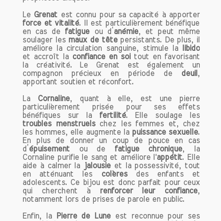
Le
Grenat
est connu pour sa capacité à apporter
force et vitalité
. Il est particulièrement bénéfique
en cas de
fatigue
ou d’
anémie
, et peut même
soulager les
maux de tête
persistants. De plus, il
améliore la circulation sanguine, stimule la
libido
et accroît la
confiance en soi
tout en favorisant
la créativité. Le Grenat est également un
compagnon précieux en période de
deuil
,
apportant soutien et réconfort.
La
Cornaline
, quant à elle, est une pierre
particulièrement prisée pour ses effets
bénéfiques sur la
fertilité
. Elle soulage les
troubles menstruels
chez les femmes et, chez
les hommes, elle augmente la
puissance sexuelle
.
En plus de donner un coup de pouce en cas
d’
épuisement
ou de
fatigue chronique
, la
Cornaline purifie le sang et améliore l'
appétit
. Elle
aide à calmer la
jalousie
et la possessivité, tout
en atténuant les
colères
des enfants et
adolescents. Ce bijou est donc parfait pour ceux
qui cherchent à
renforcer leur confiance
,
notamment lors de prises de parole en public.
Enfin, la
Pierre de Lune
est reconnue pour ses