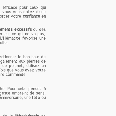
t efficace pour ceux qui
t, vous vous dotez d'une
orcer votre
confiance en
logique
 de ceux
ements excessifs
ou des
nique à
r sur ce qui ne va pas,
 L'Hématite favorise une
omme un
lle.
énergie
er leur
nstante
ectionner le bon tour de
également aux pierres de
 de poignet, utilisez un
fois que vous avez votre
ncrage,
votre commande.
ulences
re, les
he. Pour cela, pensez à
acité à
 geste empreint de sens,
centrés
anniversaire, une fête ou
relle.
peuvent