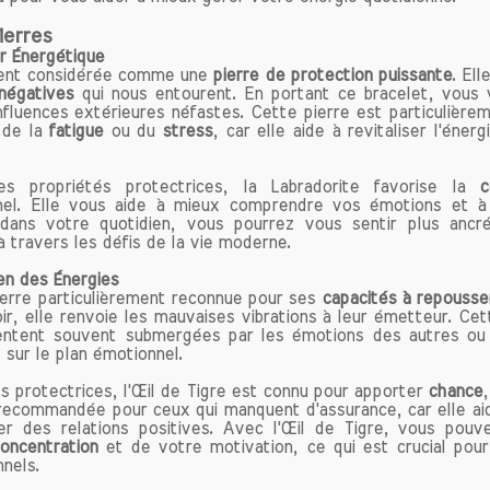
e et Protection
ierres
s de ses effets apaisants, l'hématite est également a
er Énergétique
rage. Elle protège contre les influences néfastes et
vent considérée comme une
pierre de protection puissante
. El
er les pensées négatives. En favorisant un état d
négatives
qui nous entourent. En portant ce bracelet, vous 
influences extérieures néfastes. Cette pierre est particulière
ste, cette pierre encourage à se lancer dans des proje
 de la
fatigue
ou du
stress
, car elle aide à revitaliser l'éner
vrir les passions de la vie.
 propriétés protectrices, la Labradorite favorise la
c
 de Soi et Détection des Problèmes
el. Elle vous aide à mieux comprendre vos émotions et à 
ite est un outil d'introspection puissant. Elle permet 
 dans votre quotidien, vous pourrez vous sentir plus ancr
te de soi-même, de détecter les déséquilibres et de 
à travers les défis de la vie moderne.
ence de ses véritables besoins. Pour ceux qui travers
ien des Énergies
es de questionnement ou qui cherchent à mieux com
pierre particulièrement reconnue pour ses
capacités à repousse
motions, l'hématite peut offrir un soutien précieux.
r, elle renvoie les mauvaises vibrations à leur émetteur. Cett
entent souvent submergées par les émotions des autres ou q
sur le plan émotionnel.
 Cas d'Addictions
 cadre de la lutte contre les addictions, l'hématite s
s protectrices, l'Œil de Tigre est connu pour apporter
chance
ulièrement efficace. Qu'il s'agisse de tabac, d'alcoo
e recommandée pour ceux qui manquent d'assurance, car elle a
 des relations positives. Avec l'Œil de Tigre, vous pouv
tements alimentaires excessifs, cette pierre favo
oncentration
et de votre motivation, ce qui est crucial pour
ine et la clarté d'esprit. Elle peut devenir un compagn
nels.
eux qui souhaitent modifier leurs habitudes de