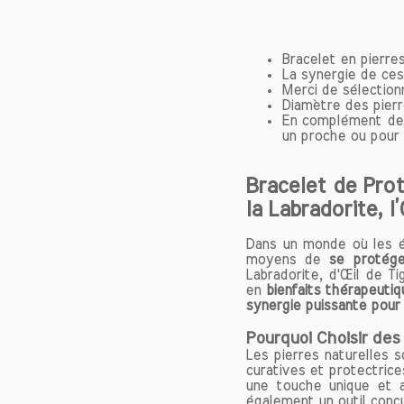
vie, v
la relax
Bracelet en pierres
La synergie de ces
Confia
Merci de sélection
Pour c
Diamètre des pier
l'héma
En complément de 
un proche ou pour v
positi
surmont
et à a
Bracelet de Prot
d’attei
la Labradorite, l
Équilib
Dans un monde où les én
moyens de
se protége
L'héma
Labradorite, d'Œil de T
apport
en
bienfaits thérapeutiq
fluctua
synergie puissante pour é
permet
Pourquoi Choisir des 
offrant
Les pierres naturelles 
C'est u
curatives et protectrice
souven
une touche unique et a
également un outil conçu