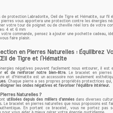
ous pouvez ressentir un profond apaisement, favorisan
ation et la tranquillité d'esprit.
 de protection Labradorite, Oeil de Tigre et Hématite, sur fil é
 pierres vous apportera une protection contre les énergies né
nce en Soi Renforcée
ner votre tour de poignet ou de cheville réel lors de votre 
eux qui souffrent d'un manque d'estime de soi ou d'ang
res: 4 et 6 mm
tite peut être un allié précieux. En favorisant une a
votre commande, pensez à ajouter une pochette cadeau, idéal
ous faire plaisir.
ve et en renforçant la confiance en soi, cette pierre
er les obstacles. Elle incite à prendre des décisions é
dopter une posture de vie proactive, permettan
ection en Pierres Naturelles : Équilibrez V
ndre ses objectifs plus facilement.
’Œil de Tigre et l’Hématite
re Émotionnel
ergies négatives peuvent facilement nous entourer, il est 
r et de renforcer notre bien-être
tite joue un rôle crucial dans la gestion des émoti
. Le bracelet en pierre
igre et d'Hématite est un accessoire non seulement esthétiq
ant une stabilité émotionnelle, elle aide à faire f
ues
. Chaque pierre a ses propres propriétés protectrices qui
tions de l'humeur. Grâce à ses propriétés stabilisante
loigner les ondes négatives et favoriser l'équilibre intérieur.
 de prendre du recul face aux défis de la vie quoti
Pierres Naturelles ?
 ainsi une meilleure perspective sur les situations dif
sont
utilisées depuis des milliers d'années
dans diverses cultur
ne pierre particulièrement bénéfique pour ceux qui se 
s. Le bracelet en pierres naturelles que nous proposons est fait
t submergés par leurs émotions.
uthentique. En portant ce bracelet, vous ne portez pas s
 pour vous aider à mieux gérer votre énergie quotidienne.