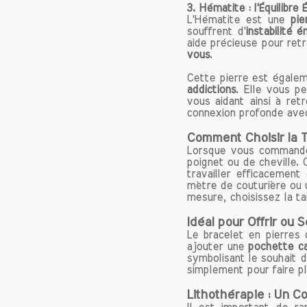
3.
Hématite : l'Équilibre
retrouv
L'Hématite est une
pie
souffrent d'
instabilité 
Hémati
aide précieuse pour ret
vous
.
L'héma
du Béli
Cette pierre est égal
qui son
addictions
. Elle vous p
vous aidant ainsi à ret
dynami
connexion profonde avec
vérita
stimul
Comment Choisir la T
enthou
Lorsque vous commandez 
poignet ou de cheville.
dans le
travailler efficacement
mètre de couturière ou 
L'héma
mesure, choisissez la ta
offran
Idéal pour Offrir ou S
émotio
Le bracelet en pierres
Bélier
ajouter une
pochette c
surmont
symbolisant le souhait d
sur leu
simplement pour faire pl
Lithothérapie : Un C
En int