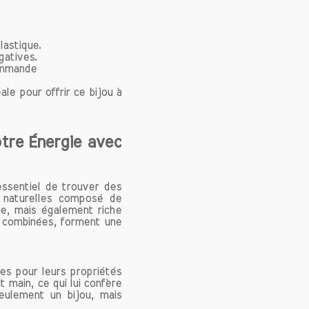
t ainsi
lastique.
gatives.
commande
oisses,
ttitude
e pour offrir ce bijou à
 aide à
clairées
t ainsi
otre Énergie avec
essentiel de trouver des
ons. En
s naturelles composé de
ue, mais également riche
ace aux
, combinées, forment une
s, elle
dienne,
ficiles.
es pour leurs propriétés
sentent
 main, ce qui lui confère
eulement un bijou, mais