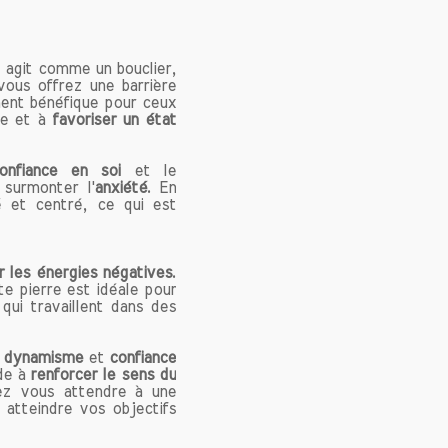
ssociée
 aide à
le agit comme un bouclier,
'esprit
vous offrez une barrière
ment bénéfique pour ceux
ts et à
gie et à
favoriser un état
onfiance en soi
et le
surmonter l'
anxiété
. En
d’être à
é et centré, ce qui est
prendre
ent des
prendre
r les énergies négatives
.
e pierre est idéale pour
ui travaillent dans des
e montre
,
dynamisme
et
confiance
l ou de
ide à
renforcer le sens du
ez vous attendre à une
rise la
 atteindre vos objectifs
on idéal
 vie et