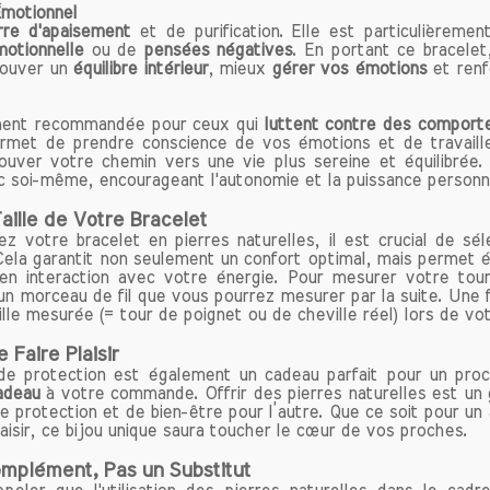
 Émotionnel
er un équilibre.
rre d'apaisement
et de purification. Elle est particulièremen
émotionnelle
ou de
pensées négatives
. En portant ce bracele
te et Signe Astrologique
rouver un
équilibre intérieur
, mieux
gérer vos émotions
et renf
tite, pierre précieuse souvent associée au signe astro
er, joue un rôle essentiel dans l'équilibre émotionnel
ement recommandée pour ceux qui
luttent contre des comport
t nés sous ce signe de feu. En raison de sa capacité u
ermet de prendre conscience de vos émotions et de travaille
rouver votre chemin vers une vie plus sereine et équilibrée.
ser et à revitaliser, l'hématite est considérée c
 soi-même, encourageant l'autonomie et la puissance personne
ble allié pour les Béliers. Cette pierre offre une 
ante qui permet aux natifs du Bélier de canalis
aille de Votre Bracelet
siasme débordant, favorisant ainsi une motivation co
votre bracelet en pierres naturelles, il est crucial de sél
 Cela garantit non seulement un confort optimal, mais permet 
urs projets.
 en interaction avec votre énergie. Pour mesurer votre tour
un morceau de fil que vous pourrez mesurer par la suite. Une 
tite est également connue pour ses propriétés d'a
ille mesurée (= tour de poignet ou de cheville réel) lors de 
t un soutien essentiel lors des périodes de turb
e Faire Plaisir
nnelles. En portant ou en méditant avec cette pier
 de protection est également un cadeau parfait pour un proc
s peuvent renforcer leur confiance en eux et leur cap
adeau
à votre commande. Offrir des pierres naturelles est un
er les défis. Cela les aide non seulement à rester con
e protection et de bien-être pour l’autre. Que ce soit pour un 
rs objectifs, mais aussi à équilibrer leur impulsivité natu
aisir, ce bijou unique saura toucher le cœur de vos proches.
omplément, Pas un Substitut
égrant l'hématite dans leur quotidien, les Béliers 