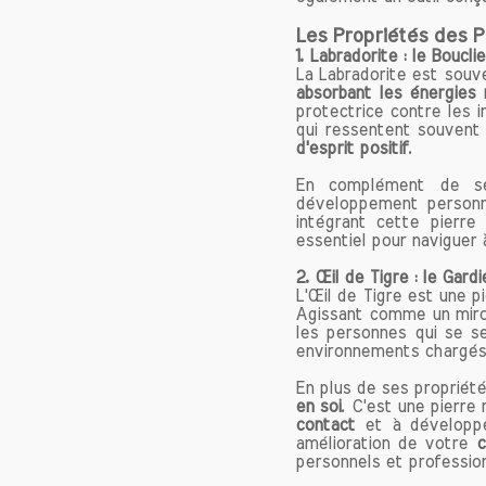
Courag
Les Propriétés des P
En plu
1.
Labradorite : le Boucli
au cou
La Labradorite est sou
éloign
absorbant les énergies 
protectrice contre les 
optimi
qui ressentent souvent
redécou
d'esprit positif
.
En complément de ses
Écoute
développement personn
L'hémat
intégrant cette pierre
l’écou
essentiel pour naviguer 
consci
2.
Œil de Tigre : le Gard
périod
L'Œil de Tigre est une 
leurs é
Agissant comme un miroi
les personnes qui se s
environnements chargés 
Aide en
Dans le
En plus de ses propriété
partic
en soi
. C'est une pierr
contact
et à développer
compor
amélioration de votre
c
discipl
personnels et profession
pour c