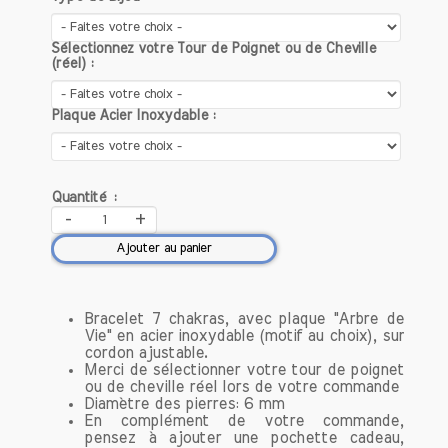
l'Aventurine
L'aventurine est une variété de quartz
Sélectionnez votre Tour de Poignet ou de Cheville
qui tire son nom du mot italien
(réel) :
"aventura", qui signifie "par hasard". Ce
terme fait référence à la découverte
Plaque Acier Inoxydable :
fortuite de cette pierre dans les années
1700. L'aventurine se forme
principalement dans des
environnements métamorphiques et
Quantité :
hydrothermaux.
-
+
Ajouter au panier
La composition chimique de l'aventurine
est principalement le dioxyde de silicium
(SiO2), mais elle se distingue par la
Bracelet 7 chakras, avec plaque "Arbre de
présence d'inclusions de mica,
Vie" en acier inoxydable (motif au choix), sur
d’hématite ou de crocidolite, qui lui
cordon ajustable.
confèrent ses reflets scintillants. Les
Merci de sélectionner votre tour de poignet
teintes de l'aventurine varient du vert
ou de cheville réel lors de votre commande
Diamètre des pierres: 6 mm
au bleu, en passant par le brun et le
En complément de votre commande,
rouge, chaque couleur portant ses
pensez à ajouter une pochette cadeau,