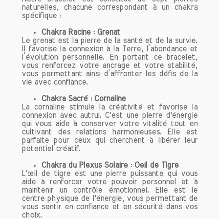
favoriser la régénération cellulaire, ce
naturelles, chacune correspondant à un chakra
qui en fait un excellent choix pour ceux
spécifique :
qui luttent contre des problèmes
Chakra Racine : Grenat
cutanés.
Le grenat est la pierre de la santé et de la survie.
Il favorise la connexion à la Terre, l’abondance et
2. Apaisement des Émotions
l’évolution personnelle. En portant ce bracelet,
vous renforcez votre ancrage et votre stabilité,
Dans notre vie moderne, le stress et
vous permettant ainsi d’affronter les défis de la
l'anxiété sont omniprésents.
vie avec confiance.
L'aventurine se distingue par ses
propriétés apaisantes. Elle aide à calmer
Chakra Sacré : Cornaline
La cornaline stimule la créativité et favorise la
les colères, les angoisses et l'irritabilité.
connexion avec autrui. C'est une pierre d'énergie
En méditant avec cette pierre ou en la
qui vous aide à conserver votre vitalité tout en
gardant à portée de main, vous pourriez
cultivant des relations harmonieuses. Elle est
parfaite pour ceux qui cherchent à libérer leur
vous sentir plus serein et en paix avec
potentiel créatif.
vous-même. L'aventurine est un allié
précieux pour ceux qui cherchent à
Chakra du Plexus Solaire : Oeil de Tigre
instaurer une atmosphère zen dans leur
L'œil de tigre est une pierre puissante qui vous
aide à renforcer votre pouvoir personnel et à
quotidien.
maintenir un contrôle émotionnel. Elle est le
centre physique de l'énergie, vous permettant de
3. Équilibre du Cholestérol
vous sentir en confiance et en sécurité dans vos
choix.
L'une des vertus impressionnantes de