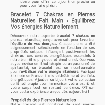
propres significations et vertus en
idéale pour offrir ce bijou à un proche ou
pour vous faire plaisir.
lithothérapie.
Bracelet 7 Chakras en Pierres
Les Bienfaits de la Pierre
Naturelles Fait Main : Équilibrez
d'Aventurine
Vos Énergies Naturellement
L'aventurine est reconnue pour ses
multiples bienfaits sur le corps et
Découvrez notre superbe
bracelet 7 chakras en
l'esprit. Voici un aperçu des propriétés
pierres naturelles
, conçu avec soin pour
favoriser
les plus notables de cette pierre.
l'équilibre de vos énergies
. Chaque pierre a été
soigneusement sélectionnée en fonction de ses
propriétés uniques, influençant positivement les
1. Soulagement des Problèmes de Peau
chakras
, ces centres énergétiques essentiels à
L'aventurine est souvent utilisée pour
notre bien-être physique et émotionnel. Que vous
soyez novice en lithothérapie ou un passionné de
traiter divers problèmes de peau, tels
spiritualité, ce bracelet est un incontournable
que l'eczéma et les irritations cutanées.
pour
revitaliser votre énergie intérieure
. Fabriqué
En appliquant une pierre d'aventurine
à la main en France, il allie esthétisme et bienfaits
énergétiques. Ajoutez ce bijou à votre collection
sur les zones affectées ou en portant
de lithothérapie pour harmoniser votre esprit et
des bijoux en aventurine, vous pourrez
votre corps tout en restant tendance. Offrez-
constater une amélioration significative
vous cette expérience unique dès aujourd'hui !
de l'état de votre peau. Cette pierre aide
Propriétés des Pierres Naturelles
à apaiser les inflammations et à
Notre bracelet est constitué de sept pierres