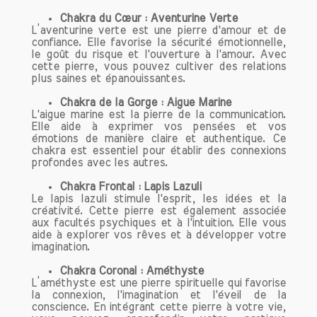
l'aventurine est sa capacité à stimuler
Chakra du Cœur : Aventurine Verte
l'élimination du mauvais cholestérol. En
L’aventurine verte est une pierre d'amour et de
confiance. Elle favorise la sécurité émotionnelle,
favorisant une circulation sanguine
le goût du risque et l'ouverture à l'amour. Avec
saine, cette pierre contribue à maintenir
cette pierre, vous pouvez cultiver des relations
un cœur en bonne santé. Pour ceux qui
plus saines et épanouissantes.
sont soucieux de leur santé
Chakra de la Gorge : Aigue Marine
cardiovasculaire, intégrer l'aventurine
L'aigue marine est la pierre de la communication.
dans leur routine pourrait s'avérer
Elle aide à exprimer vos pensées et vos
bénéfique.
émotions de manière claire et authentique. Ce
chakra est essentiel pour établir des connexions
profondes avec les autres.
4. Régulation du Rythme Cardiaque
L'aventurine joue également un rôle
Chakra Frontal : Lapis Lazuli
dans la régulation du rythme cardiaque.
Le lapis lazuli stimule l'esprit, les idées et la
créativité. Cette pierre est également associée
En portant cette pierre, vous pouvez
aux facultés psychiques et à l'intuition. Elle vous
aider à stabiliser les battements de
aide à explorer vos rêves et à développer votre
votre cœur, apportant une sensation de
imagination.
bien-être général. Cela constitue un
Chakra Coronal : Améthyste
soutien précieux pour ceux qui souffrent
L’améthyste est une pierre spirituelle qui favorise
de troubles du rythme cardiaque ou qui
la connexion, l'imagination et l'éveil de la
conscience. En intégrant cette pierre à votre vie,
souhaitent simplement maintenir leur