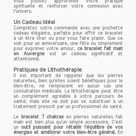
vous pouvez approfondir votre pratique
santé cardiaque.
spirituelle et renforcer votre connexion avec
l'univers.
5. Amélioration de la Vision
Un Cadeau Idéal
Les problèmes de vision peuvent être
Complétez votre commande avec une pochette
préoccupants. L'aventurine est réputée
cadeau élégante, parfaite pour offrir ce bracelet
pour réguler ces problèmes. En plus de
à un être cher ou pour vous faire plaisir. Que ce
son utilisation en tant que pierre de
soit pour un anniversaire, une fête ou simplement
pour exprimer votre amour,
ce bracelet fait main
guérison, vous pouvez placer
en Auvergne
est un cadeau significatif et
l'aventurine près des yeux lors de
attentionné.
séances de méditation pour stimuler la
vue et réduire la fatigue oculaire,
Pratiques de Lithothérapie
Il est important de rappeler que les pierres
notamment pour ceux qui passent
naturelles, bien qu'elles soient bénéfiques pour le
beaucoup de temps devant un écran.
bien-être, ne remplacent en aucun cas une
consultation médicale. La lithothérapie peut être
6. Renforcement de l'Espoir
un complément agréable à votre parcours de
santé, mais elle ne doit pas se substituer à un
L'une des vertus les plus appréciées de
traitement prescrit par un professionnel de santé.
l'aventurine est sa capacité à raviver
l'espoir et à promouvoir une attitude
Le
bracelet 7 chakras
en pierres naturelles fait
main est bien plus qu'un simple accessoire. C'est
positive. Dans les moments difficiles,
un
outil puissant pour rétablir l'équilibre de vos
cette pierre peut être un véritable
énergies et améliorer votre bien-être général.
En