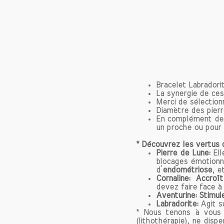
propres
Les Bi
L'aven
et l'es
pierre.
1. Sou
Bracelet Labradorit
L'aven
La synergie de ces
Merci de sélection
peau, t
Diamètre des pier
pierre 
En complément de 
en aven
un proche ou pour v
de l'ét
* Découvrez les vertus d
et à fa
Pierre de Lune:
Ell
choix p
blocages émotionne
d’
endométriose
, e
Cornaline: Accroît 
2
. Apa
devez faire face à
Dans n
Aventurine:
Stimule
L'avent
Labradorite:
Agit s
* Nous tenons à vous r
calmer 
(lithothérapie), ne disp