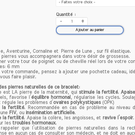
 significations et vertus en lithothérapie.
enfaits de la Pierre d'Aventurine
Quantité :
-
+
turine est reconnue pour ses multiples bienfaits sur l
prit. Voici un aperçu des propriétés les plus notables 
Ajouter au panier
lagement des Problèmes de Peau
e, Aventurine, Cornaline et Pierre de Lune , sur fil élastique.
turine est souvent utilisée pour traiter divers probl
 pierres vous accompagnera dans votre désir de grossesse.
ner votre tour de poignet ou de cheville réel lors de votre 
els que l'eczéma et les irritations cutanées. En appliq
res: 6 mm
d'aventurine sur les zones affectées ou en portant des
votre commande, pensez à ajouter une pochette cadeau, idéal
turine, vous pourrez constater une amélioration signif
ous faire plaisir.
at de votre peau. Cette pierre aide à apaiser les infla
es pierres naturelles de ce bracelet:
voriser la régénération cellulaire, ce qui en fait un e
e est LA pierre de la maternité, qui
stimule la fertilité
.
Apaise
our ceux qui luttent contre des problèmes cutanés.
ls, favorise l’
équilibre hormonal
, régularise les cycles. Soul
t régule les problèmes d’
ovaires polykystiques
(OPK)
la fertilité
. Recommandée en cas de problème au niveau 
isement des Émotions
 une
FIV
, ou
insémination artificielle
.
otre vie moderne, le stress et l'anxiété sont omnipr
 la fertilité
. Apaise la colère, les angoisses, et
ravive l’espoir
.
urine se distingue par ses propriétés apaisantes. Elle
ur les
troubles hormonaux
.
appeler que l’utilisation de pierres naturelles dans la re
les colères, les angoisses et l'irritabilité. En médit
ense en aucun cas de consulter son médecin, et ne doit en auc