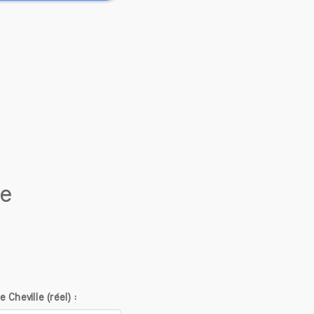
le était
érêt en
 bijoux.
lle est
si pour
 du mot
érence à
de
s 1700.
nements
ment le
résence
onfèrent
 vert au
Cheville (réel) :
ant ses