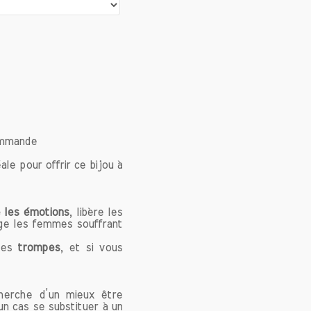
e corps
de cette
èmes de
commande
uant une
 bijoux
e pour offrir ce bijou à
icative
mmations
xcellent
 les émotions
, libère les
age les femmes souffrant
des
trompes
, et si vous
ésents.
 aide à
cherche d’un mieux être
ant avec
un cas se substituer à un