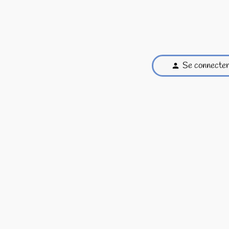
Se connecte
person