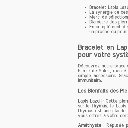
Bracelet Lapis Lazu
Les ch
La synergie de ces
maître
Merci de sélection
Diamètre des pier
du bleu
En complément de 
l'or, 
un proche ou pour v
Aujour
d'inspi
Bracelet en Lapi
pour s
pour votre syst
histori
En plus
Découvrez notre bracele
égalem
Pierre de Soleil, monté
qui re
simple accessoire. Grâ
physiqu
immunitair
e.
curati
Les Bienfaits des Pie
stress
l'intui
Lapis Lazuli
: Cette pier
une p
sur le
thymus
, le Lapis
d'encou
thymus est une glande cl
vous offrez à votre cor
De nos
collect
Améthyste
: Réputée 