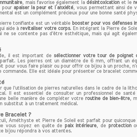
tiques spirituelles et à la lithothérapie. La demande 
mmunitaire
, mais favorise également la
désintoxication
et le
n
e pour
apaiser la peur et l’anxiété
, vous permettant ainsi de 
tte pierre a conduit à une variété d'applications, all
 mental est un complément précieux pour une bonne santé phys
 modernes aux objets décoratifs, tout en préserv
e historique et culturel.
ierre tonifiante est un véritable
booster pour vos défenses i
ui aide à
revitaliser votre corps
. En intégrant la Pierre de Sol
ui ne se contente pas d'être esthétique, mais qui agit égal
lusion, le lapis lazuli est une pierre précieuse dont l
signification transcendent le temps. Avec ses 
ément ancrées dans l'histoire et son utilisation varié
é
es, elle reste un symbole de richesse, de sagess
e, il est important de
sélectionner votre tour de poignet 
parfait. Les pierres ont un diamètre de 6 mm, offrant un éq
alité. Que ce soit dans l'art, la joaillerie ou comme 
t pour vous faire plaisir ou pour offrir ce bijou à un proche, n
re, le lapis lazuli continue d'enchanter et d'inspirer ceu
 commande. Elle est idéale pour présenter ce bracelet comme
rent. Pour en savoir plus sur cette pierre fasc
té
tez pas à explorer davantage ses nombreuses facettes
 que l'utilisation de pierres naturelles dans le cadre de la lit
ations dans notre monde contemporain.
al. Il est essentiel de consulter un professionnel de sant
 une belle manière de compléter votre
routine de bien-être
, m
e et Composition du Lapis Lazuli
 substitut à un traitement médical.
s lazuli est principalement composé de lazurite, un min
re Bracelet ?
nfère sa couleur bleu profond. Cette pierre peut ég
zuli, Améthyste et Pierre de Soleil est parfait pour quiconqu
r d'autres minéraux tels que la calcite, la pyrite et le s
ue vous soyez en quête de
paix intérieure
, de
protection
o
 lui donne des nuances dorées et blanches, cré
ce bijou répondra à vos attentes.