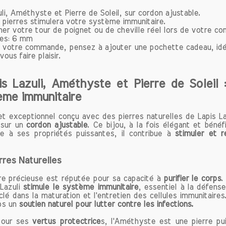
li, Améthyste et Pierre de Soleil, sur cordon ajustable.
efs-d'œuvre de la Renaissance, notamment les œu
 pierres stimulera votre système immunitaire.
s comme Michel-Ange et Raphaël, témoignent de l'util
ner votre tour de poignet ou de cheville réel lors de votre 
res: 6 mm
 outremer. La valeur du lapis lazuli dépassait alors c
votre commande, pensez à ajouter une pochette cadeau, idéal
consolidant sa réputation de pierre précieuse d'exc
ous faire plaisir.
d'hui, dans le domaine de l'art, le lapis lazuli c
rer les artistes contemporains, qui l'utilisent non se
s Lazuli, Améthyste et Pierre de Soleil :
on esthétique unique, mais aussi pour sa signif
ème immunitaire
que et spirituelle.
 de son utilisation dans la joaillerie et l'art, le lapis la
t exceptionnel conçu avec des pierres naturelles de Lapis L
ent reconnu pour ses vertus en lithothérapie. Cette pr
 sur un
cordon ajustable
. Ce bijou, à la fois élégant et bénéf
pose sur l'utilisation de pierres pour favoriser le bi
ce à ses propriétés puissantes, il contribue à
stimuler et 
e et émotionnel, valorise le lapis lazuli pour ses pro
ves. On lui attribue des bienfaits tels que la réduc
rres Naturelles
, l'amélioration de la communication et l'intensifica
tion. De nombreuses personnes croient que le lapis laz
re précieuse est réputée pour sa capacité à
purifier le corps
.
ierre de sagesse, capable d'élever la conscie
 Lazuli
stimule le système immunitaire
, essentiel à la défens
rager l'harmonie intérieure.
é dans la maturation et l'entretien des cellules immunitaires
ps un
soutien naturel pour lutter contre les infections.
 jours, le lapis lazuli est toujours très prisé, tant 
ionneurs de pierres précieuses que par ceux qui s'inté
pour ses
vertus protectrice
s, l'Améthyste est une pierre pu