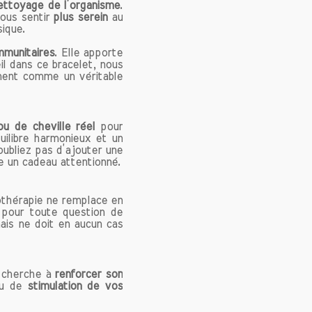
continue
ettoyage de l’organisme
.
vous sentir
plus serein
au
ant des
ique.
ant son
mmunitaires
. Elle apporte
eil dans ce bracelet, nous
ement comme un véritable
a beauté
racines
e au fil
e et de
ou de cheville réel
pour
uilibre harmonieux et un
outil de
'oubliez pas d’ajouter une
x qui le
 un cadeau attentionné.
inante,
 et ses
hothérapie ne remplace en
é pour toute question de
ais ne doit en aucun cas
éral qui
alement
e cherche à
renforcer son
odalite,
u de
stimulation de vos
ant un