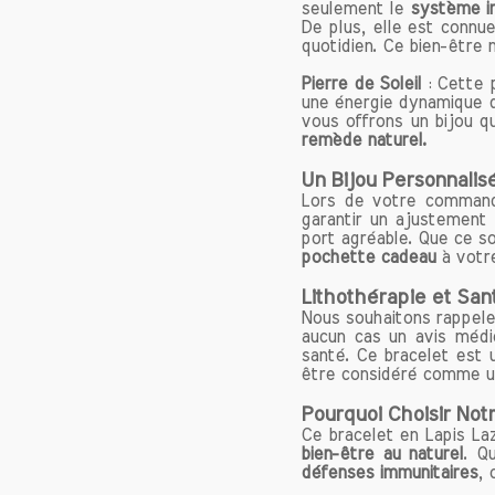
aux pra
seulement le
système i
De plus, elle est connu
pour ce
quotidien. Ce bien-être
bijoux
héritag
Pierre de Soleil
: Cette p
une énergie dynamique q
vous offrons un bijou q
En conc
remède naturel.
et la 
profond
Un Bijou Personnalis
des âg
Lors de votre command
garantir un ajustement 
spiritu
port agréable. Que ce soi
bien-êt
pochette cadeau
à votre
découv
Lithothérapie et San
n'hési
Nous souhaitons rappeler
applic
aucun cas un avis médic
santé. Ce bracelet est
Origin
être considéré comme un
Le lapi
Pourquoi Choisir Not
lui co
Ce bracelet en Lapis La
conteni
bien-être au naturel
. Q
ce qui
défenses immunitaires
, 