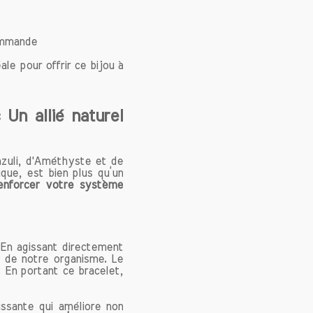
vres de
isation
commande
elle de
e pour offrir ce bijou à
eption.
ontinue
ulement
 Un allié naturel
ication
zuli est
azuli, d'Améthyste et de
atique,
ique, est bien plus qu’un
en-être
renforcer votre système
priétés
tion du
tion de
uli est
 En agissant directement
nce et
e de notre organisme. Le
. En portant ce bracelet,
par les
ressent
issante qui améliore non